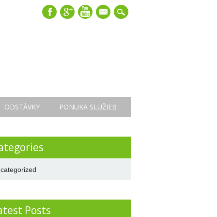
mail
ODSTÁVKY
PONUKA SLUŽIEB
ategories
categorized
atest Posts