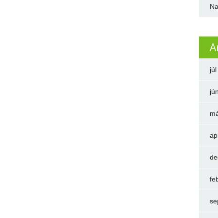
Na
A
jú
jú
má
ap
de
fe
se