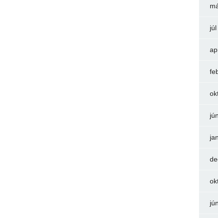
má
jú
ap
fe
ok
jú
ja
de
ok
jú