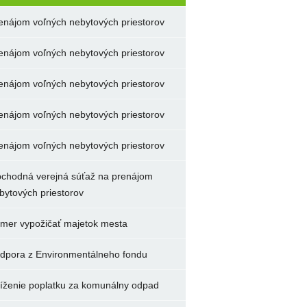
enájom voľných nebytových priestorov
enájom voľných nebytových priestorov
enájom voľných nebytových priestorov
enájom voľných nebytových priestorov
enájom voľných nebytových priestorov
chodná verejná súťaž na prenájom
bytových priestorov
mer vypožičať majetok mesta
dpora z Environmentálneho fondu
íženie poplatku za komunálny odpad