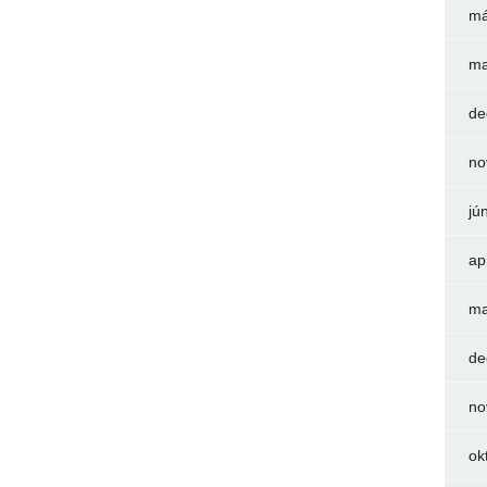
má
ma
de
no
jú
ap
ma
de
no
ok