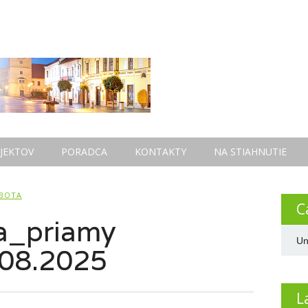
JEKTOV
PORADCA
KONTAKTY
NA STIAHNUTIE
BOTA
C
va_priamy
Un
08.2025
L