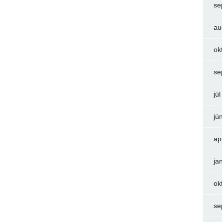
se
au
ok
se
jú
jú
ap
ja
ok
se