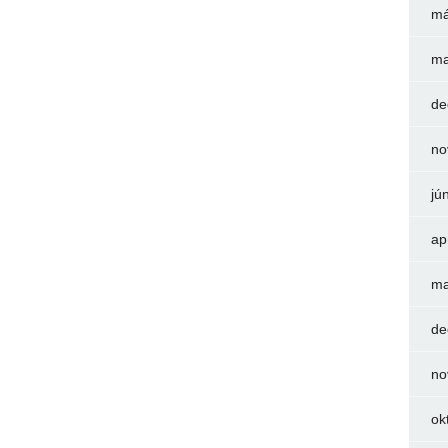
má
ma
de
no
jú
ap
ma
de
no
ok