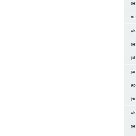
se
au
ok
se
jú
jú
ap
ja
ok
se