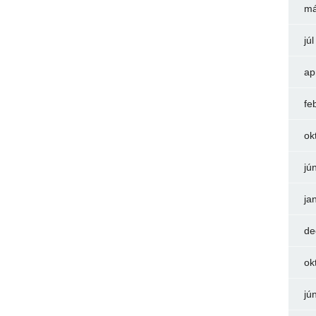
má
jú
ap
fe
ok
jú
ja
de
ok
jú