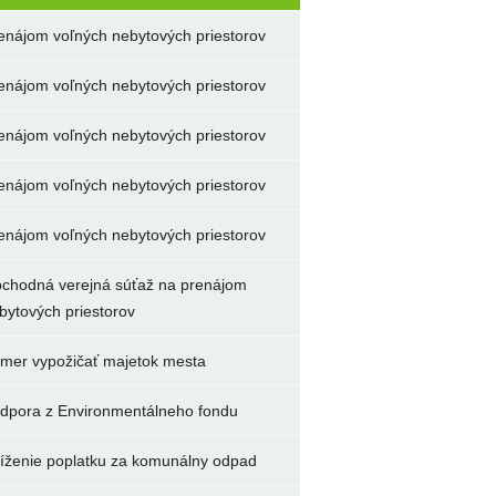
enájom voľných nebytových priestorov
enájom voľných nebytových priestorov
enájom voľných nebytových priestorov
enájom voľných nebytových priestorov
enájom voľných nebytových priestorov
chodná verejná súťaž na prenájom
bytových priestorov
mer vypožičať majetok mesta
dpora z Environmentálneho fondu
íženie poplatku za komunálny odpad