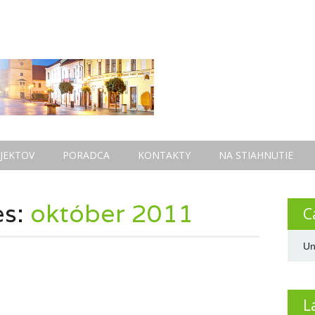
JEKTOV
PORADCA
KONTAKTY
NA STIAHNUTIE
es:
október 2011
C
Un
L