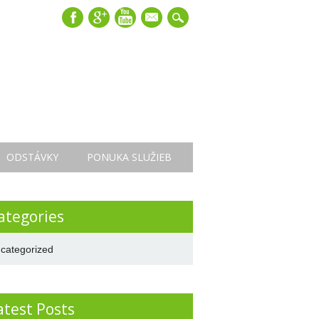
mail
ODSTÁVKY
PONUKA SLUŽIEB
ategories
categorized
atest Posts