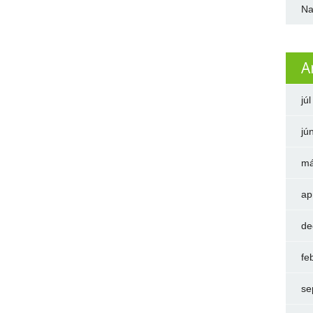
Na
A
jú
jú
má
ap
de
fe
se