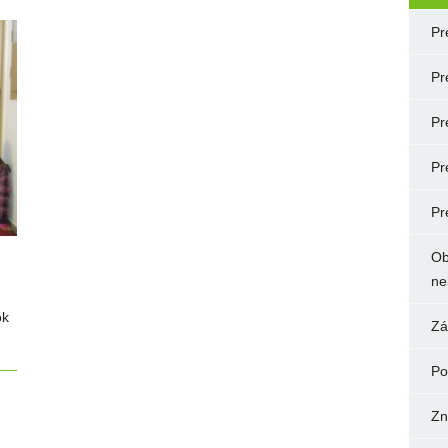
Pr
Pr
Pr
Pr
Pr
Ob
ne
ok
Zá
Po
Zn