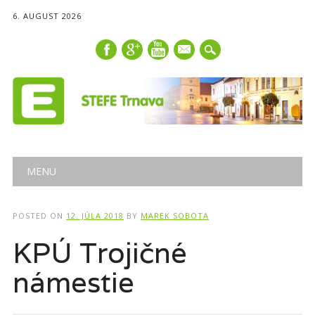
6. AUGUST 2026
mail
Main menu
Skip
MENU
to
content
POSTED ON
12. JÚLA 2018
BY
MAREK SOBOTA
KPÚ Trojičné
námestie