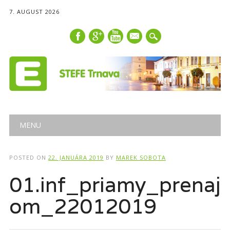
7. AUGUST 2026
mail
Main menu
Skip
MENU
to
content
POSTED ON
22. JANUÁRA 2019
BY
MAREK SOBOTA
01.inf_priamy_prenaj
om_22012019