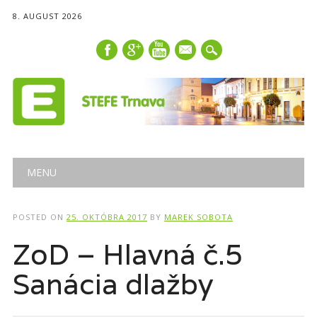
8. AUGUST 2026
mail
Main menu
Skip
MENU
to
content
POSTED ON
25. OKTÓBRA 2017
BY
MAREK SOBOTA
ZoD – Hlavná č.5
Sanácia dlažby