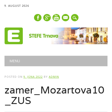
9. AUGUST 2026
mail
Main menu
Skip
MENU
to
content
POSTED ON
9. JÚNA 2022
BY
ADMIN
zamer_Mozartova10
_ZUS