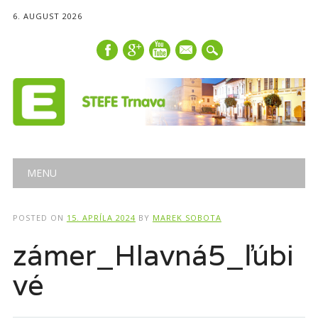
6. AUGUST 2026
mail
Main menu
Skip
MENU
to
content
POSTED ON
15. APRÍLA 2024
BY
MAREK SOBOTA
zámer_Hlavná5_ľúbi
vé