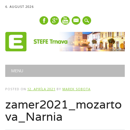
6. AUGUST 2026
mail
Main menu
Skip
MENU
to
content
POSTED ON
12. APRÍLA 2021
BY
MAREK SOBOTA
zamer2021_mozarto
va_Narnia