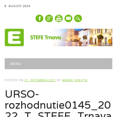
8. AUGUST 2026
mail
Main menu
Skip
MENU
to
content
POSTED ON
21. DECEMBRA 2021
BY
MAREK SOBOTA
URSO-
rozhodnutie0145_20
22_T_STEFE_Trnava