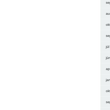
se
au
ok
se
jú
jú
ap
ja
ok
se