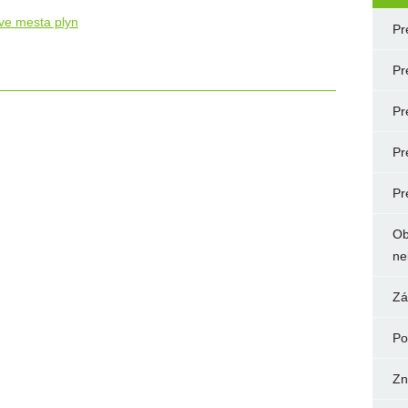
tve mesta plyn
Pr
Pr
Pr
Pr
Pr
Ob
ne
Zá
Po
Zn