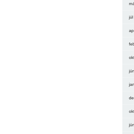
má
jú
ap
fe
ok
jú
ja
de
ok
jú