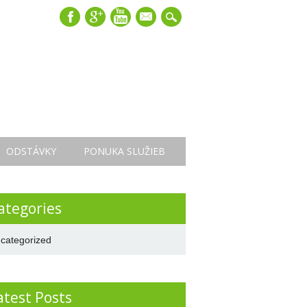
mail
ODSTÁVKY
PONUKA SLUŽIEB
ategories
categorized
atest Posts