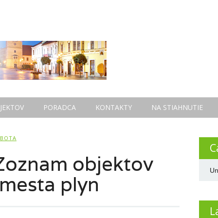
JEKTOV
PORADCA
KONTAKTY
NA STIAHNUTIE
OBOTA
C
– Zoznam objektov
Un
 mesta plyn
L