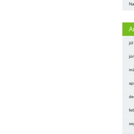
Na
A
jú
jú
má
ap
de
fe
se