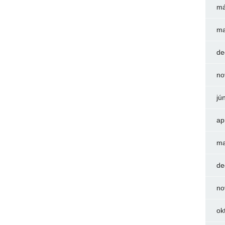
má
ma
de
no
jú
ap
ma
de
no
ok