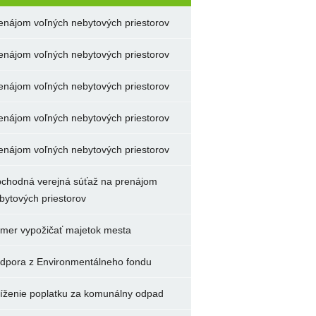
enájom voľných nebytových priestorov
enájom voľných nebytových priestorov
enájom voľných nebytových priestorov
enájom voľných nebytových priestorov
enájom voľných nebytových priestorov
chodná verejná súťaž na prenájom
bytových priestorov
mer vypožičať majetok mesta
dpora z Environmentálneho fondu
íženie poplatku za komunálny odpad