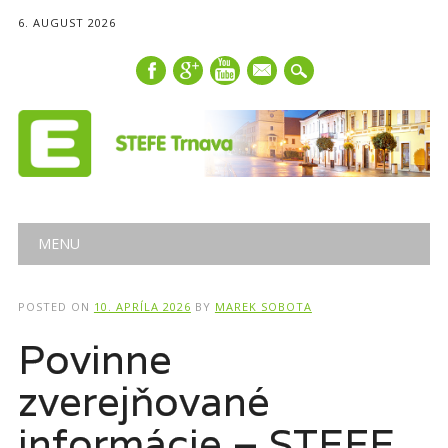
6. AUGUST 2026
mail
Main menu
Skip
MENU
to
content
POSTED ON
10. APRÍLA 2026
BY
MAREK SOBOTA
Povinne
zverejňované
informácie – STEFE