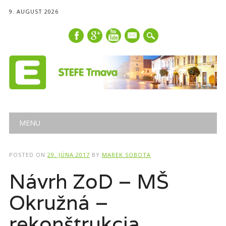
9. AUGUST 2026
mail
Main menu
Skip
MENU
to
content
POSTED ON
29. JÚNA 2017
BY
MAREK SOBOTA
Návrh ZoD – MŠ
Okružná –
rekonštrukcia