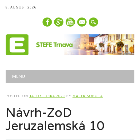
8. AUGUST 2026
mail
Main menu
Skip
MENU
to
content
POSTED ON
14. OKTÓBRA 2020
BY
MAREK SOBOTA
Návrh-ZoD
Jeruzalemská 10