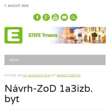
7. AUGUST 2026
mail
Main menu
Skip
MENU
to
content
POSTED ON
23. AUGUSTA 2019
BY
MAREK SOBOTA
Návrh-ZoD 1a3izb.
byt