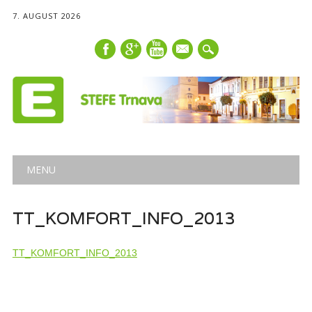
7. AUGUST 2026
mail
Main menu
Skip
MENU
to
content
TT_KOMFORT_INFO_2013
TT_KOMFORT_INFO_2013