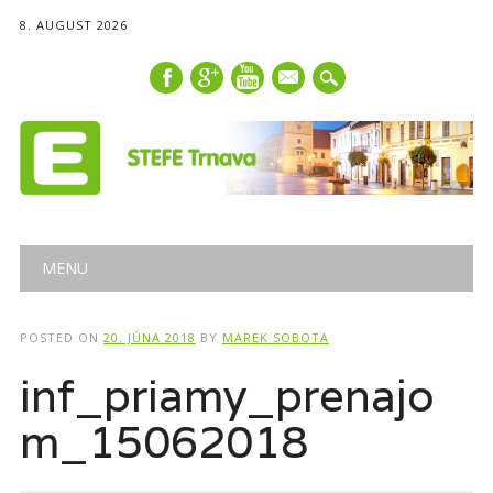
8. AUGUST 2026
mail
Main menu
Skip
MENU
to
content
POSTED ON
20. JÚNA 2018
BY
MAREK SOBOTA
inf_priamy_prenajo
m_15062018