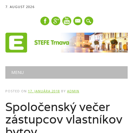
7. AUGUST 2026
mail
Main menu
Skip
MENU
to
content
POSTED ON
17. JANUÁRA 2018
BY
ADMIN
Spoločenský večer
zástupcov vlastníkov
bytov