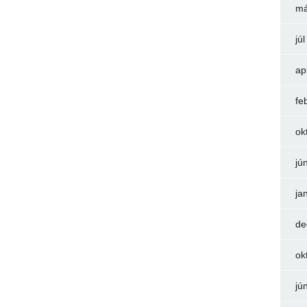
má
jú
ap
fe
ok
jú
ja
de
ok
jú