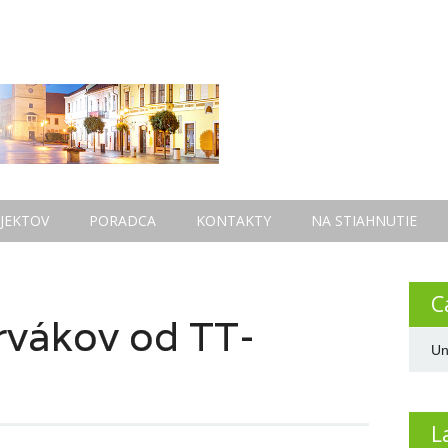
JEKTOV
PORADCA
KONTAKTY
NA STIAHNUTIE
C
rvákov od TT-
Un
L