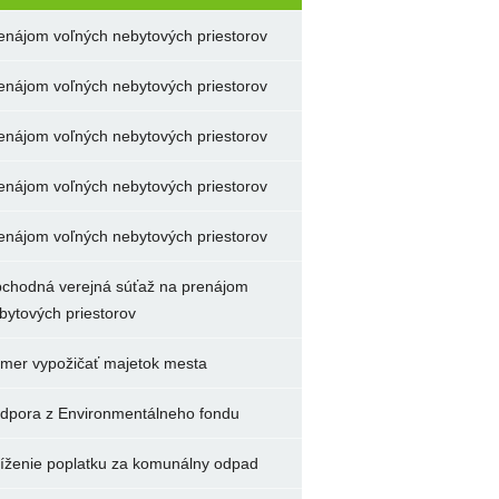
enájom voľných nebytových priestorov
enájom voľných nebytových priestorov
enájom voľných nebytových priestorov
enájom voľných nebytových priestorov
enájom voľných nebytových priestorov
chodná verejná súťaž na prenájom
bytových priestorov
mer vypožičať majetok mesta
dpora z Environmentálneho fondu
íženie poplatku za komunálny odpad