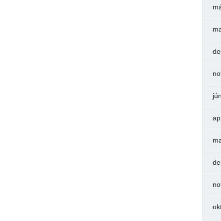
má
ma
de
no
jú
ap
ma
de
no
ok