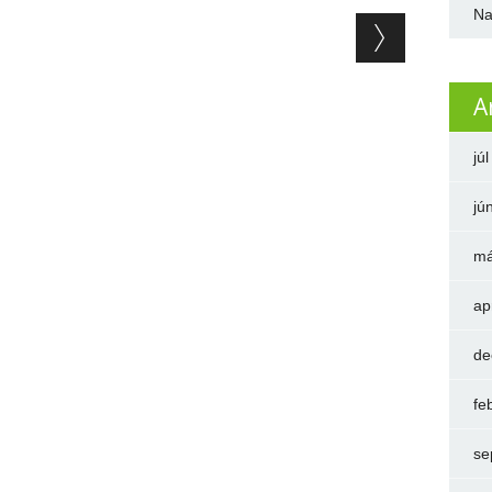
Na
A
jú
jú
má
ap
de
fe
se