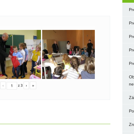
Pr
Pr
Pr
Pr
Pr
Ob
ne
‹
z
3
›
»
Zá
Po
Zn