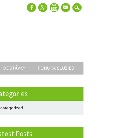
mail
ODSTÁVKY
PONUKA SLUŽIEB
ategories
categorized
atest Posts