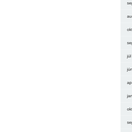
se
au
ok
se
jú
jú
ap
ja
ok
se