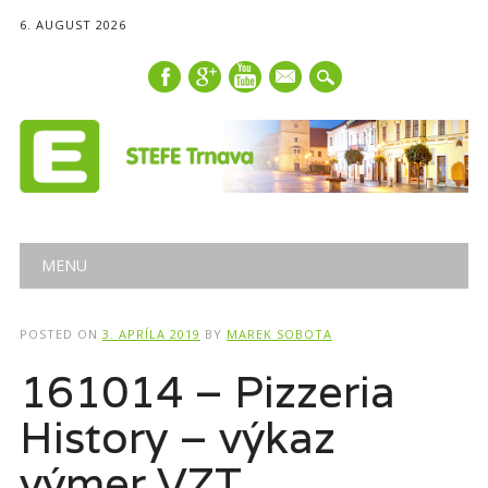
6. AUGUST 2026
mail
Main menu
Skip
MENU
to
content
POSTED ON
3. APRÍLA 2019
BY
MAREK SOBOTA
161014 – Pizzeria
History – výkaz
výmer VZT