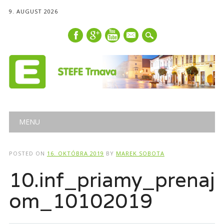
9. AUGUST 2026
mail
Main menu
Skip
MENU
to
content
POSTED ON
16. OKTÓBRA 2019
BY
MAREK SOBOTA
10.inf_priamy_prenaj
om_10102019