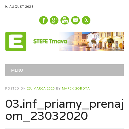
9. AUGUST 2026
mail
Main menu
Skip
MENU
to
content
POSTED ON
23. MARCA 2020
BY
MAREK SOBOTA
03.inf_priamy_prenaj
om_23032020