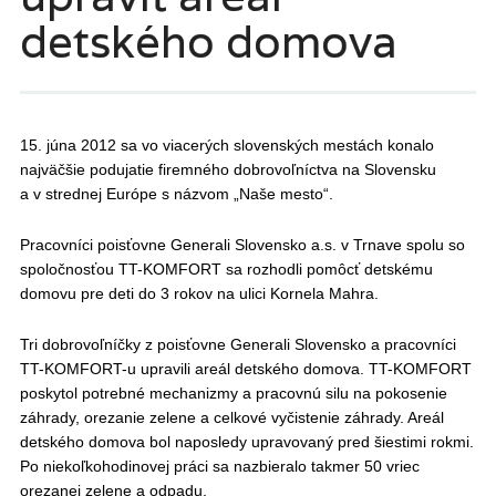
detského domova
15. júna 2012 sa vo viacerých slovenských mestách konalo
najväčšie podujatie firemného dobrovoľníctva na Slovensku
a v strednej Európe s názvom „Naše mesto“.
Pracovníci poisťovne Generali Slovensko a.s. v Trnave spolu so
spoločnosťou TT-KOMFORT sa rozhodli pomôcť detskému
domovu pre deti do 3 rokov na ulici Kornela Mahra.
Tri dobrovoľníčky z poisťovne Generali Slovensko a pracovníci
TT-KOMFORT-u upravili areál detského domova. TT-KOMFORT
poskytol potrebné mechanizmy a pracovnú silu na pokosenie
záhrady, orezanie zelene a celkové vyčistenie záhrady. Areál
detského domova bol naposledy upravovaný pred šiestimi rokmi.
Po niekoľkohodinovej práci sa nazbieralo takmer 50 vriec
orezanej zelene a odpadu.