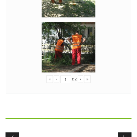
«
‹
z
2
›
»