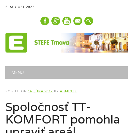
6. AUGUST 2026
mail
Main menu
Skip
MENU
to
content
POSTED ON
16. JÚNA 2012
BY
ADMIN D.
Spoločnosť TT-
KOMFORT pomohla
upraviť areál