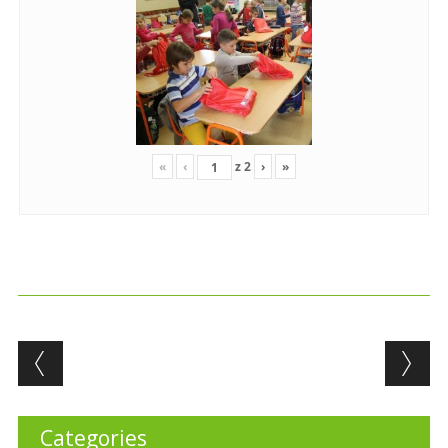
«
‹
z
2
›
»
Post navigation
Categories