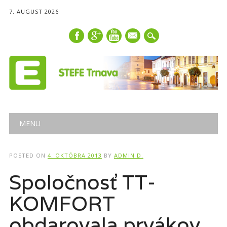
7. AUGUST 2026
mail
Main menu
Skip
MENU
to
content
POSTED ON
4. OKTÓBRA 2013
BY
ADMIN D.
Spoločnosť TT-
KOMFORT
obdarovala prvákov