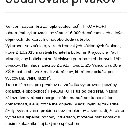
Koncom septembra zahájila spoločnosť TT-KOMFORT
tohtoročnú vykurovaciu sezónu v 16 000 domácnostiach a iných
objektoch, do ktorých dlhodobo dodáva teplo.
Vykurovať sa začalo aj v troch trnavských základných školách,
ktoré 2.10.2013 navštívili konatelia Ľubomír Krajčovič a Paul
Minarik, aby balíčkami so školskými potrebami obdarovali 150
prvákov. Najmladší žiaci zo ZŠ Atómová 1, ZŠ Vančurova 38 a
ZŠ Besst Limbova 3 mali z darčekov, ktoré im poslúžia pri
vyučovaní, veľkú radosť.
Túto milú akciu pre prvákov na začiatku vykurovacej sezóny
organizuje spoločnosť TT-KOMFORT už po tretí krát. Našimi
zákazníkmi v rámci energetického manažmentu nie sú len
domácnosti, ale aj rôzne iné objekty. Medzi inými aj základné
školy. Vykurovanie prebieha bez problémov a sme radi, že okrem
vytvárania tepelnej pohody v triedach, môžeme mať kontakt s
našimi zákazníkmi aj takýmto spôsobom.