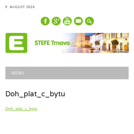
9. AUGUST 2026
mail
Main menu
Skip
MENU
to
content
Doh_plat_c_bytu
Doh_plat_c_bytu