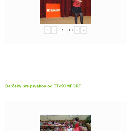
«
‹
z
2
›
»
Darčeky pre prvákov od TT-KOMFORT