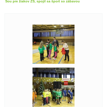
Šou pre žiakov ZŠ, spojil sa šport so zábavou