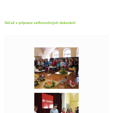
Súťaž v príprave veľkonočných dekorácií