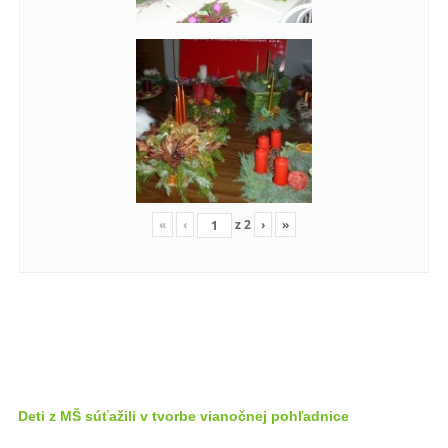
«
‹
z
2
›
»
Deti z MŠ súťažili v tvorbe vianočnej pohľadnice