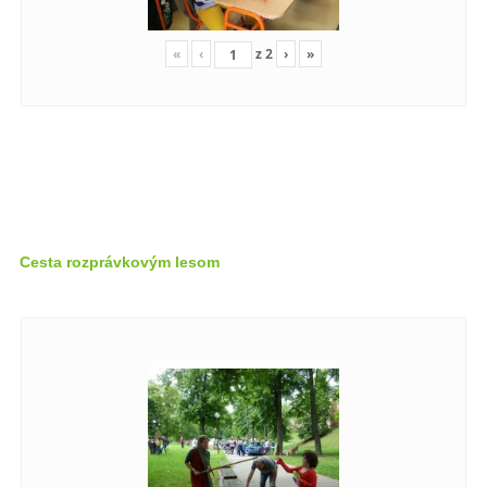
«
‹
z
2
›
»
Cesta rozprávkovým lesom