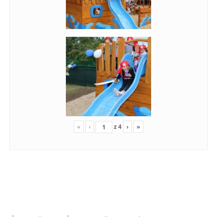
«
‹
z
4
›
»