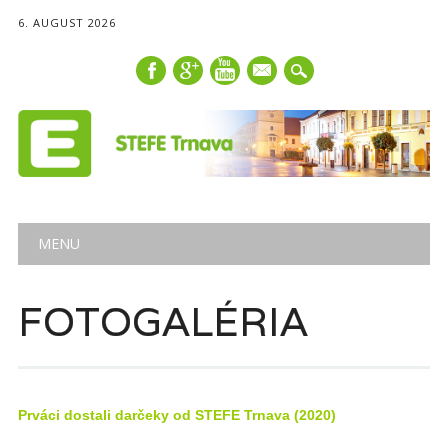
6. AUGUST 2026
mail
Main menu
Skip
MENU
to
content
FOTOGALÉRIA
Prváci dostali darčeky od STEFE Trnava (2020)