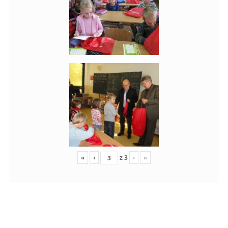
«
‹
z
3
›
»