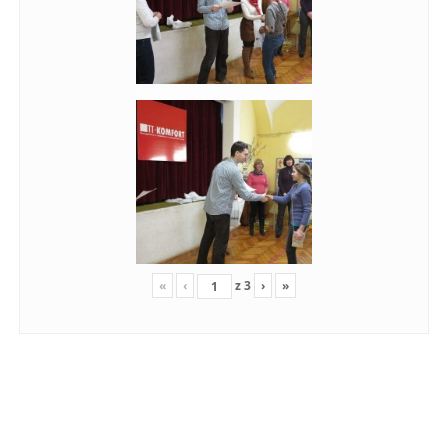
«
‹
z
3
›
»