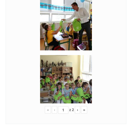
«
‹
z
2
›
»