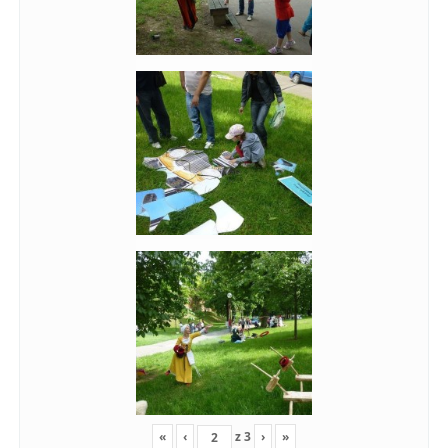
«
‹
z
3
›
»