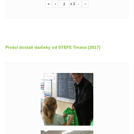
«
‹
z
2
›
»
Prváci dostali darčeky od STEFE Trnava (2017)