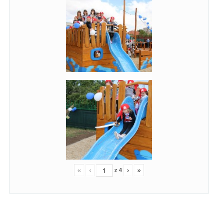
«
‹
z
4
›
»