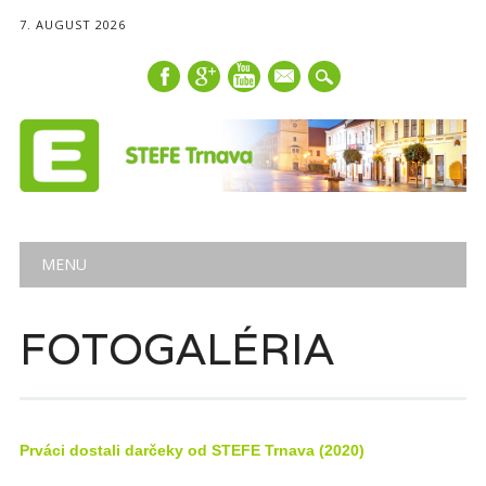
7. AUGUST 2026
mail
Main menu
Skip
MENU
to
content
FOTOGALÉRIA
Prváci dostali darčeky od STEFE Trnava (2020)