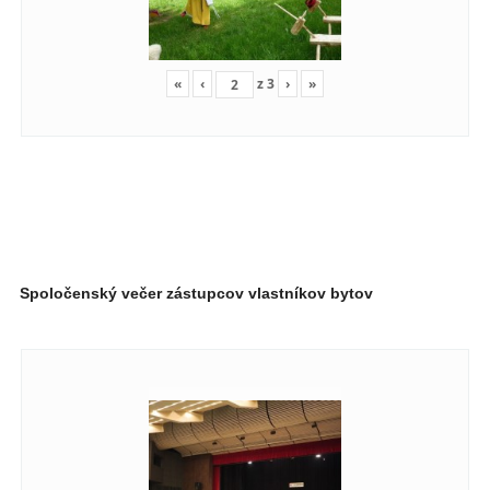
«
‹
z
3
›
»
Spoločenský večer zástupcov vlastníkov bytov