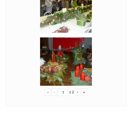
«
‹
z
2
›
»