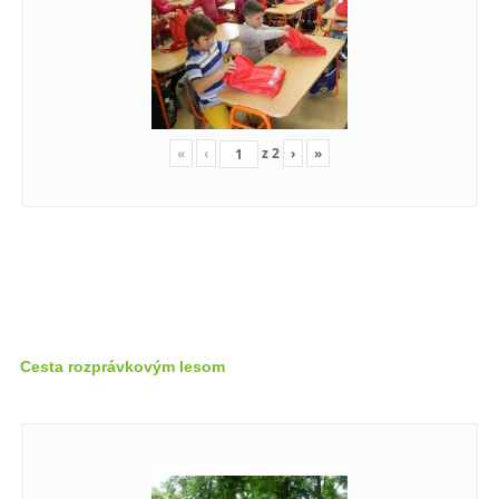
«
‹
z
2
›
»
Cesta rozprávkovým lesom