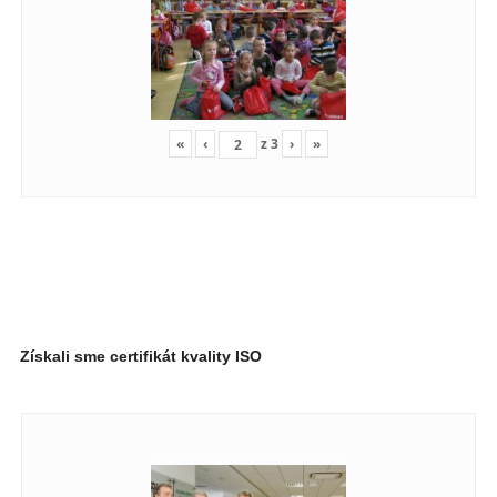
«
‹
z
3
›
»
Získali sme certifikát kvality ISO