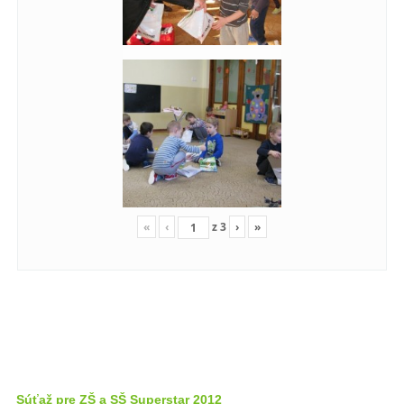
«
‹
z
3
›
»
Súťaž pre ZŠ a SŠ Superstar 2012