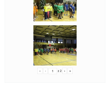
«
‹
z
2
›
»