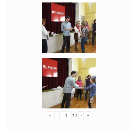
«
‹
z
3
›
»