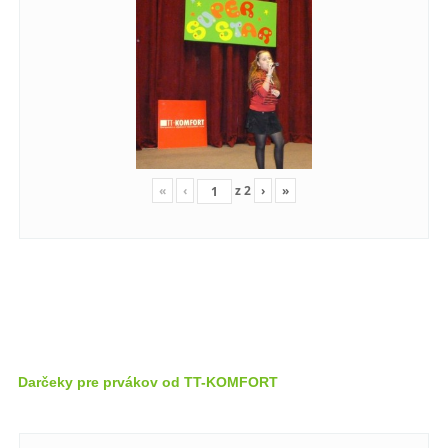
«
‹
z
2
›
»
Darčeky pre prvákov od TT-KOMFORT