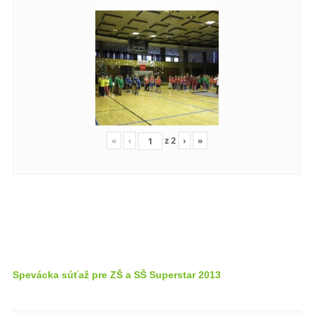
«
‹
z
2
›
»
Spevácka súťaž pre ZŠ a SŠ Superstar 2013