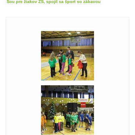
Šou pre žiakov ZŠ, spojil sa šport so zábavou