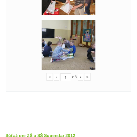
«
‹
z
3
›
»
Súťaž pre ZŠ a SŠ Superstar 2012