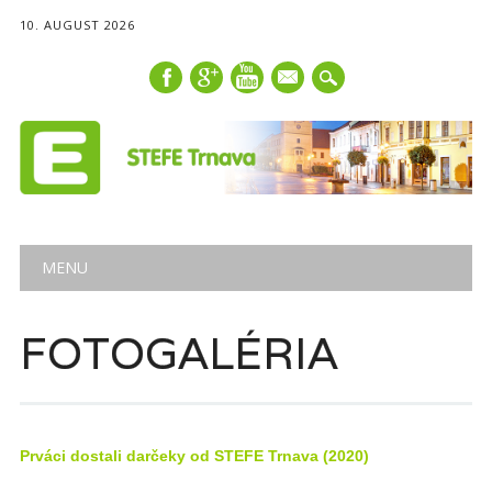
10. AUGUST 2026
mail
Main menu
Skip
MENU
to
content
FOTOGALÉRIA
Prváci dostali darčeky od STEFE Trnava (2020)