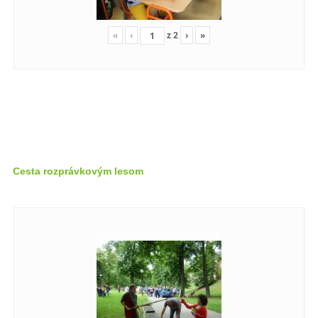
«
‹
z
2
›
»
Cesta rozprávkovým lesom