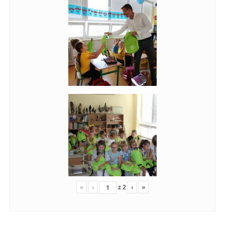
«
‹
z
2
›
»