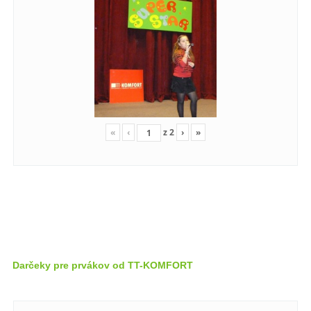
«
‹
z
2
›
»
Darčeky pre prvákov od TT-KOMFORT