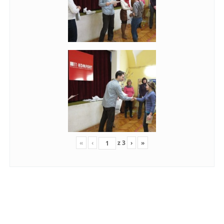
«
‹
z
3
›
»