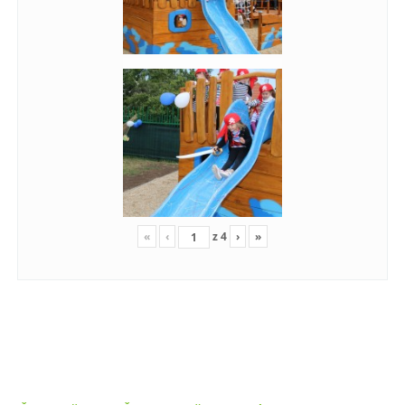
«
‹
z
4
›
»