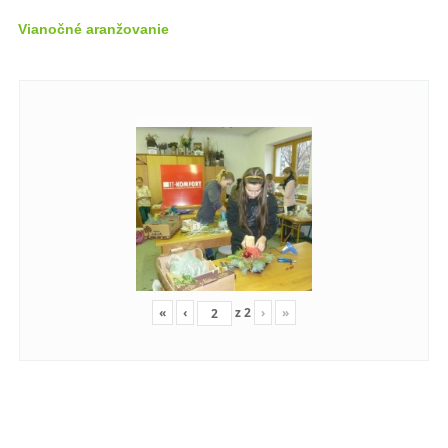
Vianočné aranžovanie
«
‹
z
2
›
»