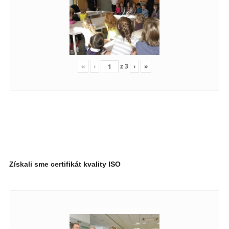
«
‹
z
3
›
»
Získali sme certifikát kvality ISO