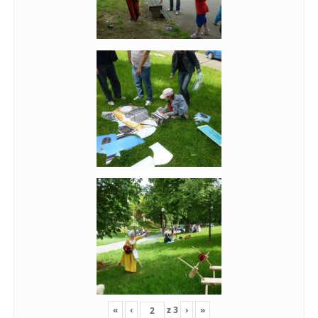
«
‹
z
3
›
»