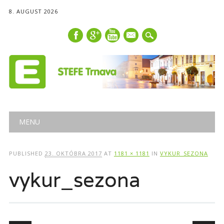
8. AUGUST 2026
mail
Main menu
Skip
MENU
to
content
PUBLISHED
23. OKTÓBRA 2017
AT
1181 × 1181
IN
VYKUR_SEZONA
vykur_sezona