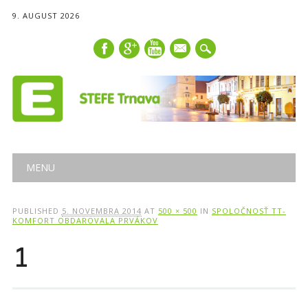
9. AUGUST 2026
mail
Main menu
Skip
MENU
to
content
PUBLISHED
5. NOVEMBRA 2014
AT
500 × 500
IN
SPOLOČNOSŤ TT-
KOMFORT OBDAROVALA PRVÁKOV
1