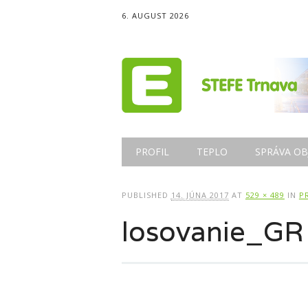
6. AUGUST 2026
Main menu
Skip
PROFIL
TEPLO
SPRÁVA OB
to
content
PUBLISHED
14. JÚNA 2017
AT
529 × 489
IN
P
losovanie_GR