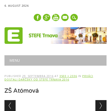
6. AUGUST 2026
mail
Main menu
Skip
MENU
to
content
PUBLISHED
29. SEPTEMBRA 2016
AT
3503 × 2336
IN
PRVÁCI
DOSTALI DARČEKY OD STEFE TRNAVA 2016
ZŠ Atómová