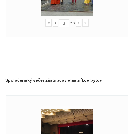
«
‹
z
3
›
»
Spoločenský večer zástupcov vlastníkov bytov