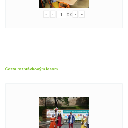
«
‹
z
2
›
»
Cesta rozprávkovým lesom