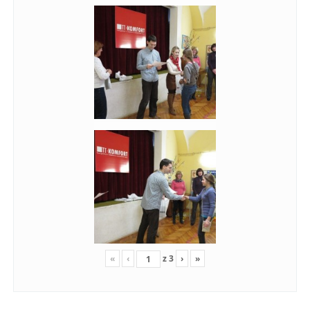
«
‹
z
3
›
»