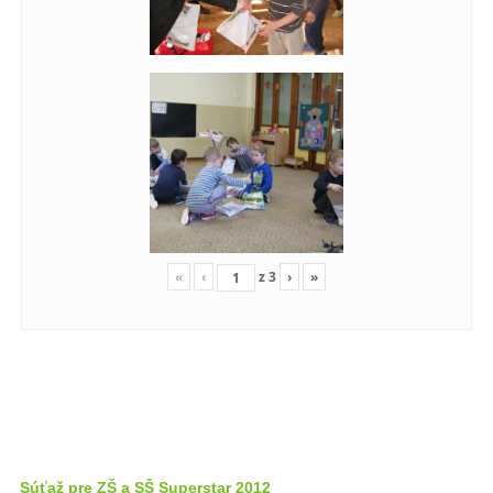
«
‹
z
3
›
»
Súťaž pre ZŠ a SŠ Superstar 2012