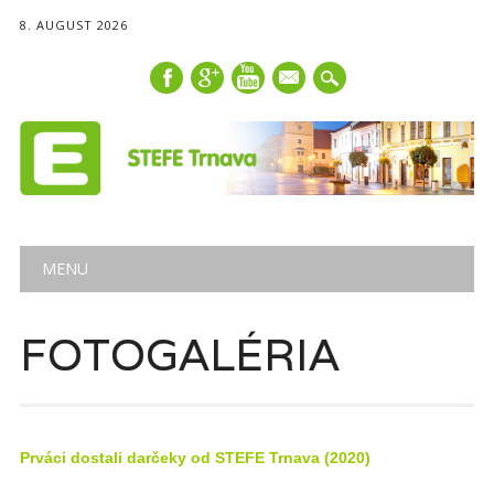
8. AUGUST 2026
mail
Main menu
Skip
MENU
to
content
FOTOGALÉRIA
Prváci dostali darčeky od STEFE Trnava (2020)