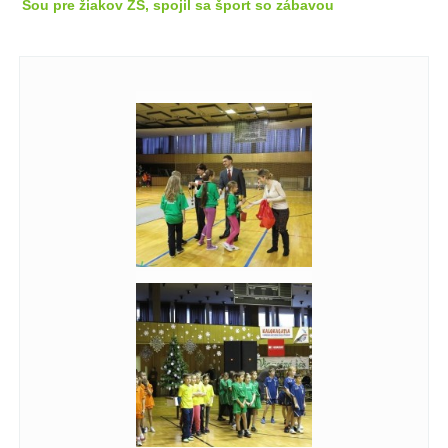
Šou pre žiakov ZŠ, spojil sa šport so zábavou