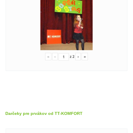
«
‹
z
2
›
»
Darčeky pre prvákov od TT-KOMFORT