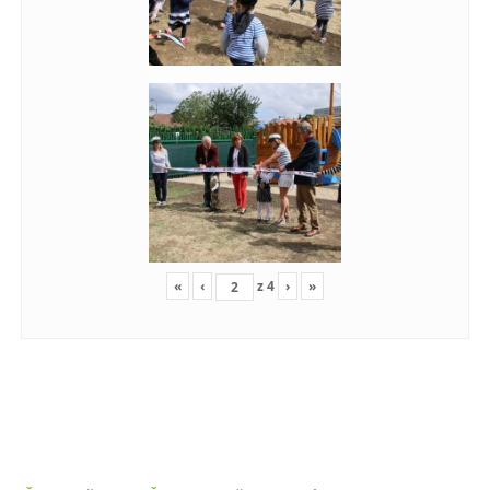
«
‹
z
4
›
»