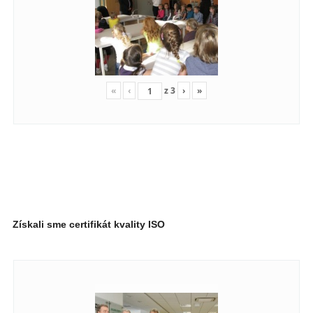
«
‹
z
3
›
»
Získali sme certifikát kvality ISO