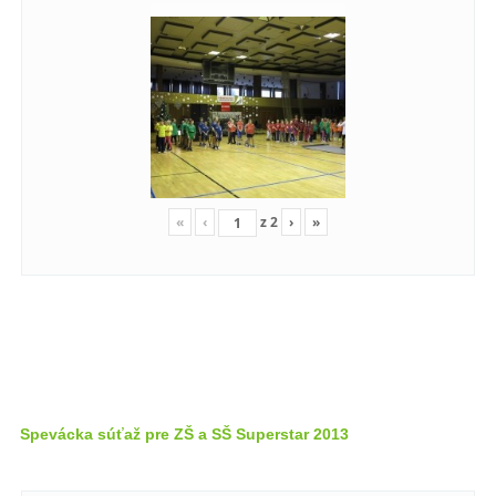
«
‹
z
2
›
»
Spevácka súťaž pre ZŠ a SŠ Superstar 2013