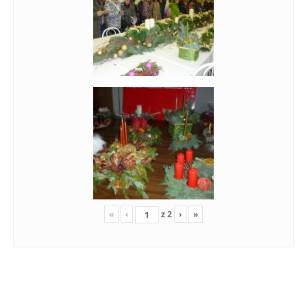
«
‹
z
2
›
»