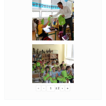
«
‹
z
2
›
»