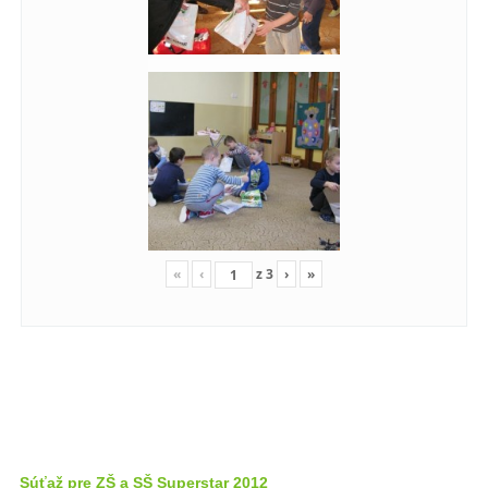
«
‹
z
3
›
»
Súťaž pre ZŠ a SŠ Superstar 2012