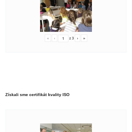
«
‹
z
3
›
»
Získali sme certifikát kvality ISO