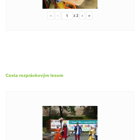
«
‹
z
2
›
»
Cesta rozprávkovým lesom