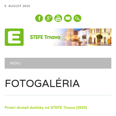
9. AUGUST 2026
mail
Main menu
Skip
MENU
to
content
FOTOGALÉRIA
Prváci dostali darčeky od STEFE Trnava (2020)