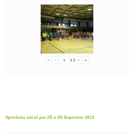
«
‹
z
2
›
»
Spevácka súťaž pre ZŠ a SŠ Superstar 2013