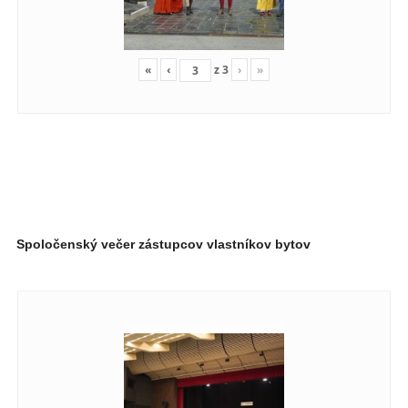
«
‹
z
3
›
»
Spoločenský večer zástupcov vlastníkov bytov