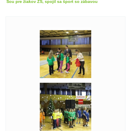
Šou pre žiakov ZŠ, spojil sa šport so zábavou