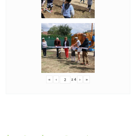
«
‹
z
4
›
»