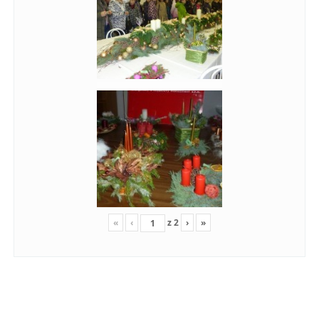
«
‹
z
2
›
»