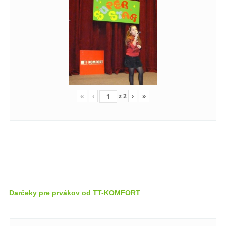
«
‹
z
2
›
»
Darčeky pre prvákov od TT-KOMFORT