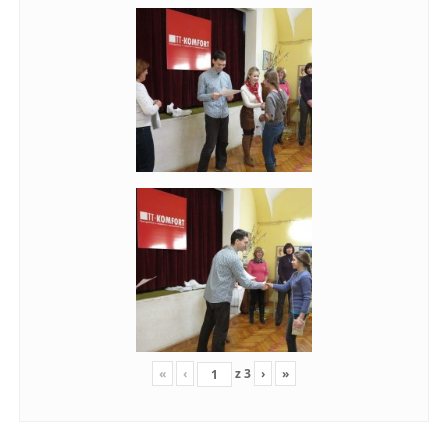
«
‹
z
3
›
»