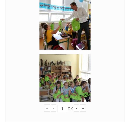
«
‹
z
2
›
»