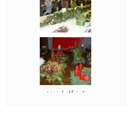
«
‹
z
2
›
»