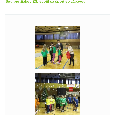
Šou pre žiakov ZŠ, spojil sa šport so zábavou