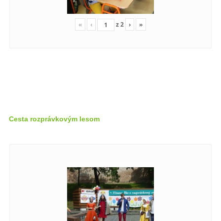
«
‹
z
2
›
»
Cesta rozprávkovým lesom