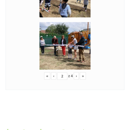
«
‹
z
4
›
»