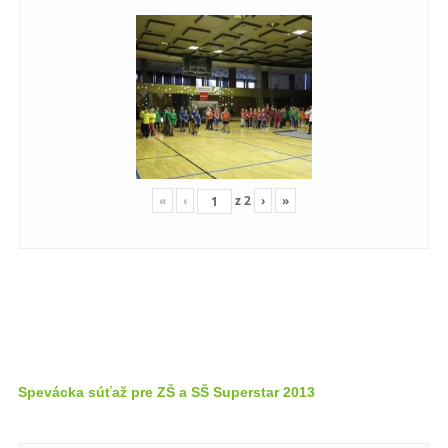
«
‹
z
2
›
»
Spevácka súťaž pre ZŠ a SŠ Superstar 2013