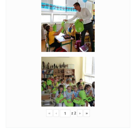
«
‹
z
2
›
»