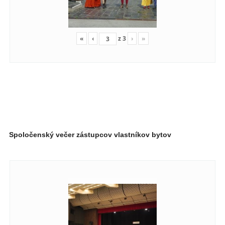
«
‹
z
3
›
»
Spoločenský večer zástupcov vlastníkov bytov