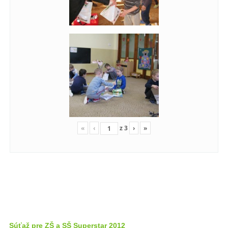
«
‹
z
3
›
»
Súťaž pre ZŠ a SŠ Superstar 2012