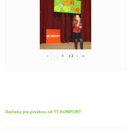
«
‹
z
2
›
»
Darčeky pre prvákov od TT-KOMFORT