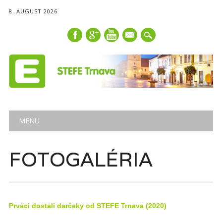
8. AUGUST 2026
mail
Main menu
Skip
MENU
to
content
FOTOGALÉRIA
Prváci dostali darčeky od STEFE Trnava (2020)