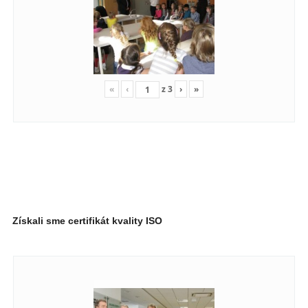
«
‹
z
3
›
»
Získali sme certifikát kvality ISO