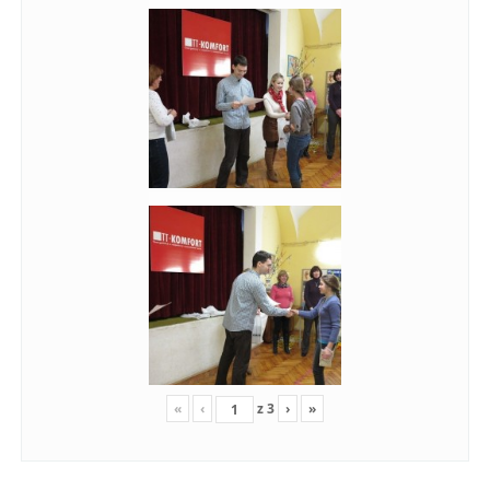
«
‹
z
3
›
»