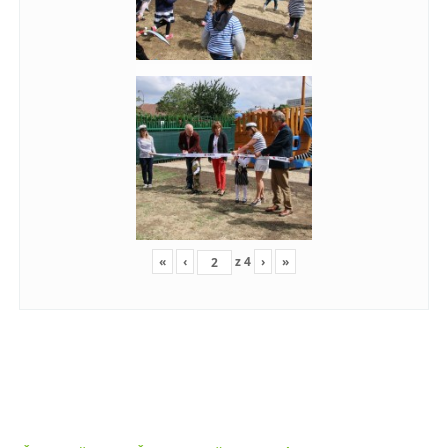
«
‹
z
4
›
»