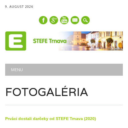
9. AUGUST 2026
mail
Main menu
Skip
MENU
to
content
FOTOGALÉRIA
Prváci dostali darčeky od STEFE Trnava (2020)