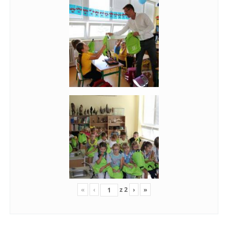
«
‹
z
2
›
»