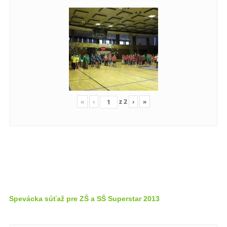
«
‹
z
2
›
»
Spevácka súťaž pre ZŠ a SŠ Superstar 2013