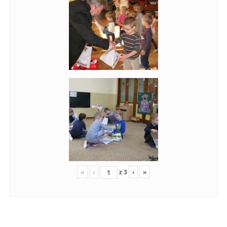
«
‹
z
3
›
»