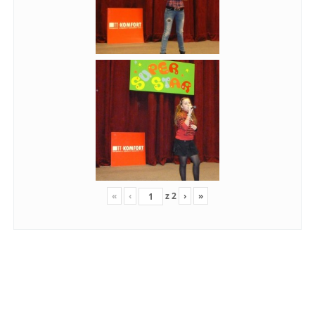
«
‹
z
2
›
»