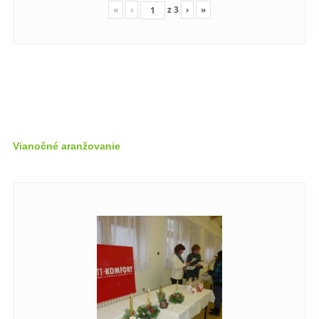
«
‹
z
3
›
»
Vianočné aranžovanie