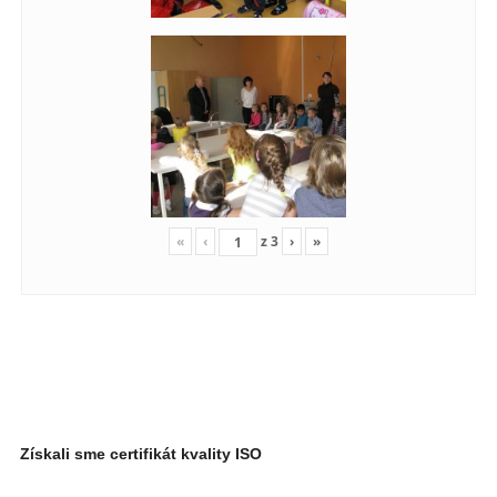
«
‹
z
3
›
»
Získali sme certifikát kvality ISO