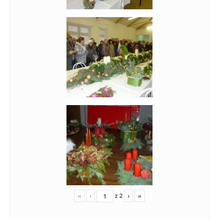
«
‹
z
2
›
»