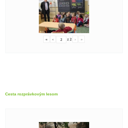
«
‹
z
2
›
»
Cesta rozprávkovým lesom