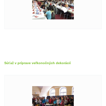
Súťaž v príprave veľkonočných dekorácií