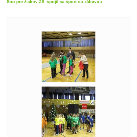
Šou pre žiakov ZŠ, spojil sa šport so zábavou