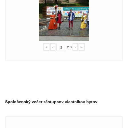
«
‹
z
3
›
»
Spoločenský večer zástupcov vlastníkov bytov