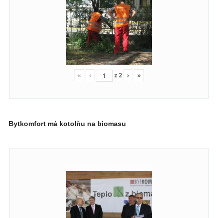
«
‹
z
2
›
»
Bytkomfort má kotolňu na biomasu