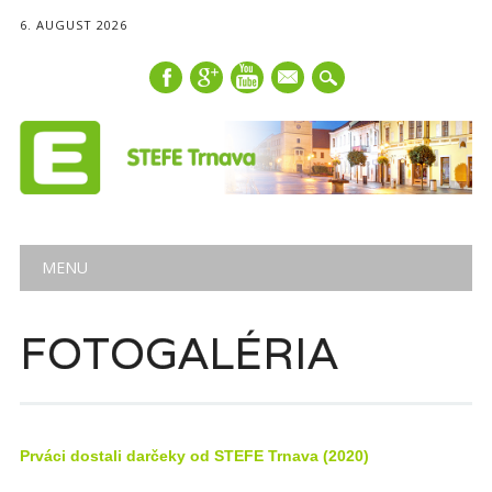
6. AUGUST 2026
mail
Main menu
Skip
MENU
to
content
FOTOGALÉRIA
Prváci dostali darčeky od STEFE Trnava (2020)