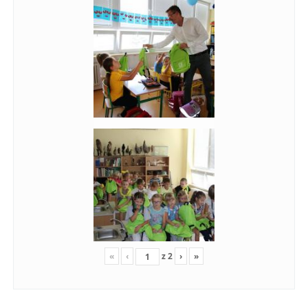
«
‹
z
2
›
»