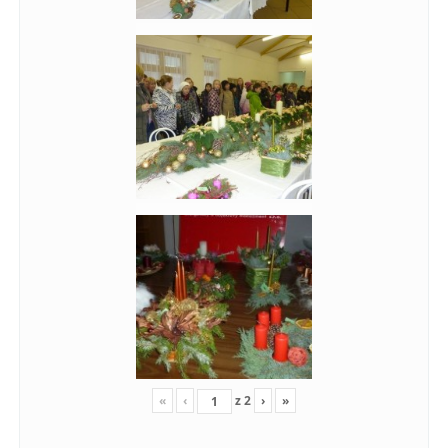
«
‹
z
2
›
»