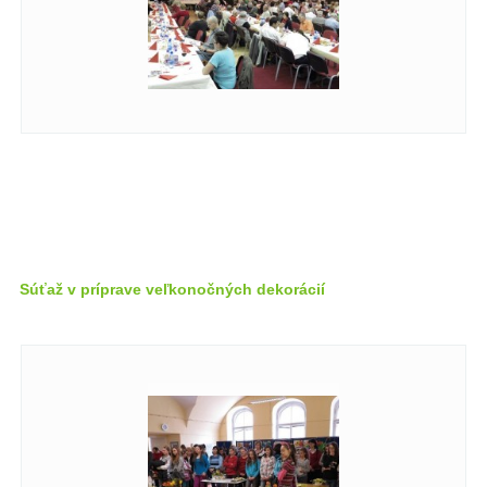
Súťaž v príprave veľkonočných dekorácií