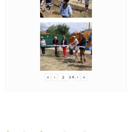
«
‹
z
4
›
»