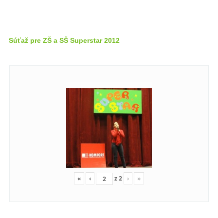
Súťaž pre ZŠ a SŠ Superstar 2012
«
‹
z
2
›
»