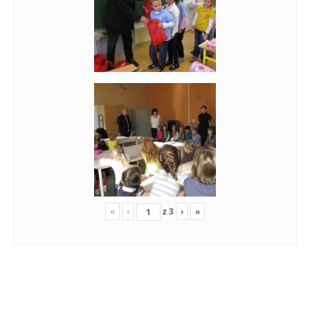
«
‹
z
3
›
»