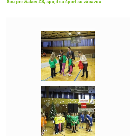
Šou pre žiakov ZŠ, spojil sa šport so zábavou