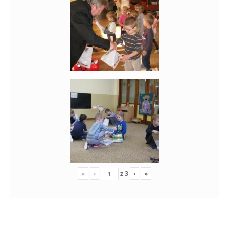
«
‹
z
3
›
»