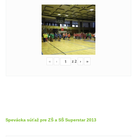
«
‹
z
2
›
»
Spevácka súťaž pre ZŠ a SŠ Superstar 2013