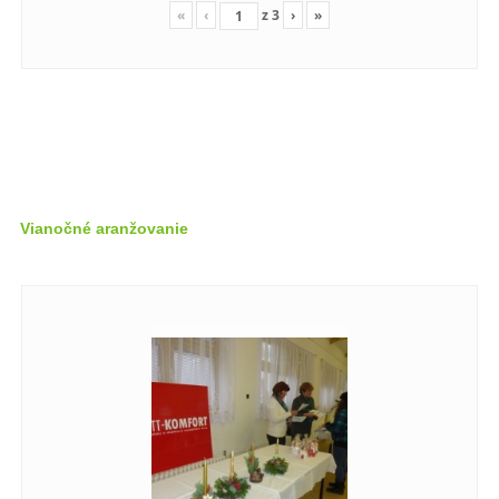
«
‹
z
3
›
»
Vianočné aranžovanie