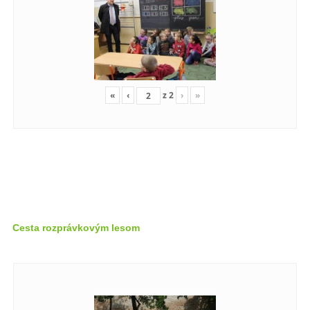
«
‹
z
2
›
»
Cesta rozprávkovým lesom