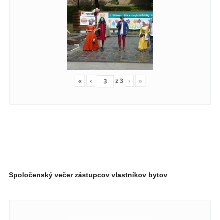
«
‹
z
3
›
»
Spoločenský večer zástupcov vlastníkov bytov