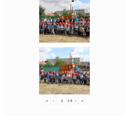
«
‹
z
4
›
»