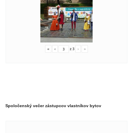
«
‹
z
3
›
»
Spoločenský večer zástupcov vlastníkov bytov