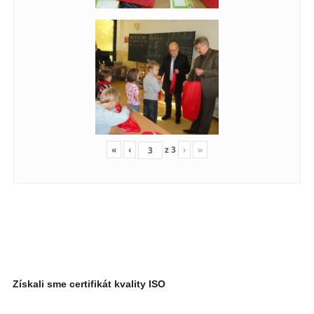
«
‹
z
3
›
»
Získali sme certifikát kvality ISO