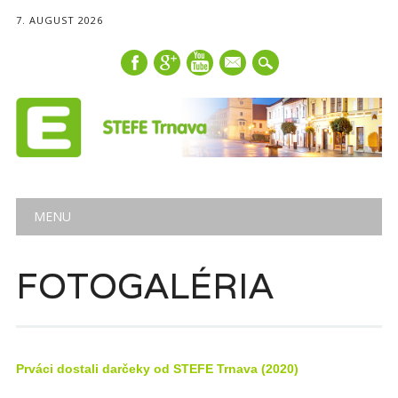
7. AUGUST 2026
mail
Main menu
Skip
MENU
to
content
FOTOGALÉRIA
Prváci dostali darčeky od STEFE Trnava (2020)