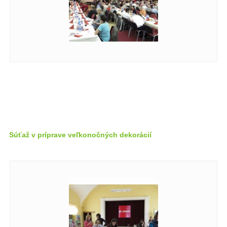
Súťaž v príprave veľkonočných dekorácií