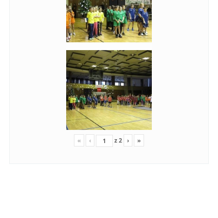
«
‹
z
2
›
»