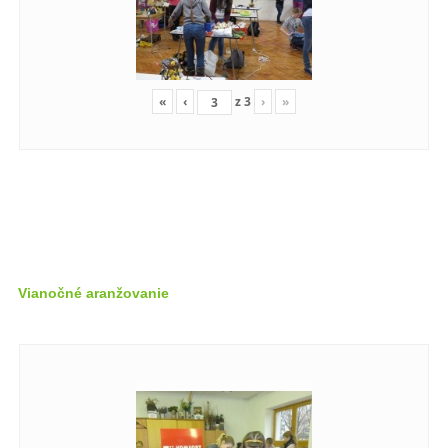
«
‹
z
3
›
»
Vianočné aranžovanie