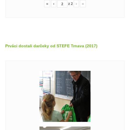
«
‹
z
2
›
»
Prváci dostali darčeky od STEFE Trnava (2017)