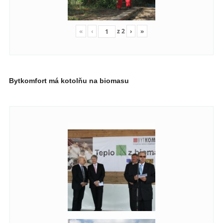
«
‹
z
2
›
»
Bytkomfort má kotolňu na biomasu