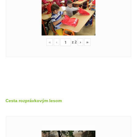
«
‹
z
2
›
»
Cesta rozprávkovým lesom