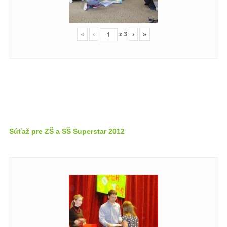
«
‹
z
3
›
»
Súťaž pre ZŠ a SŠ Superstar 2012