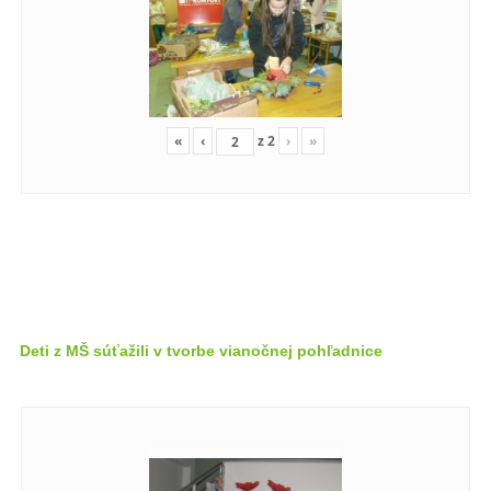
«
‹
z
2
›
»
Deti z MŠ súťažili v tvorbe vianočnej pohľadnice