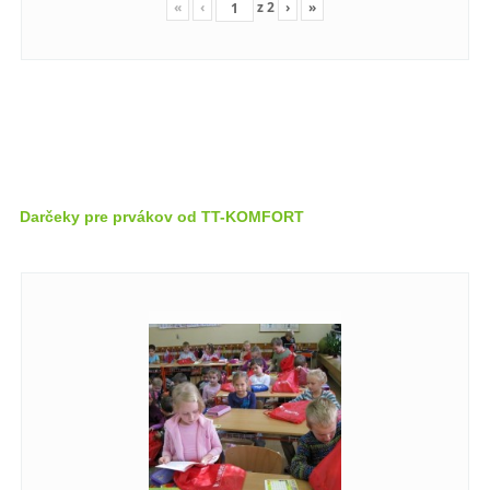
«
‹
z
2
›
»
Darčeky pre prvákov od TT-KOMFORT