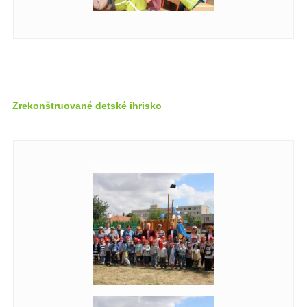
Zrekonštruované detské ihrisko