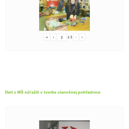
«
‹
z
2
›
»
Deti z MŠ súťažili v tvorbe vianočnej pohľadnice