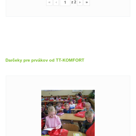
«
‹
z
2
›
»
Darčeky pre prvákov od TT-KOMFORT