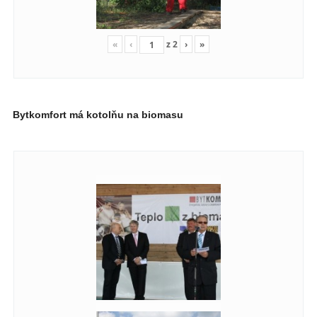
«
‹
z
2
›
»
Bytkomfort má kotolňu na biomasu