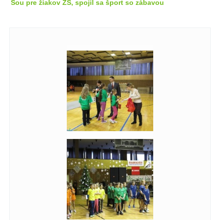
Šou pre žiakov ZŠ, spojil sa šport so zábavou