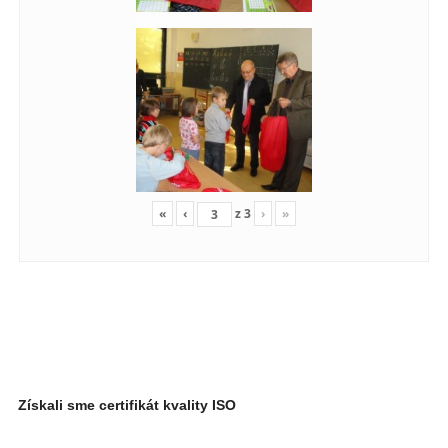
«
‹
z
3
›
»
Získali sme certifikát kvality ISO