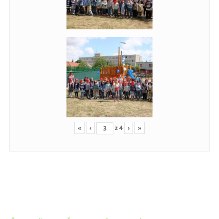
«
‹
z
4
›
»