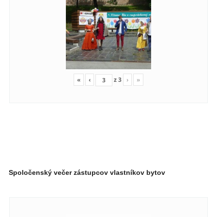
«
‹
z
3
›
»
Spoločenský večer zástupcov vlastníkov bytov