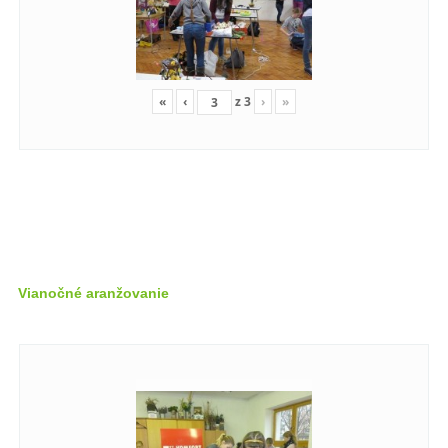
«
‹
z
3
›
»
Vianočné aranžovanie