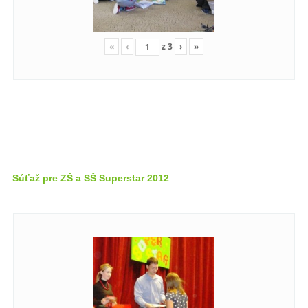
«
‹
z
3
›
»
Súťaž pre ZŠ a SŠ Superstar 2012