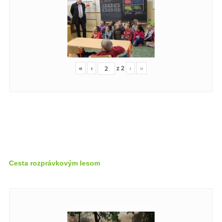
«
‹
z
2
›
»
Cesta rozprávkovým lesom