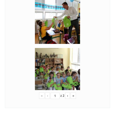
«
‹
z
2
›
»