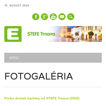
10. AUGUST 2026
mail
Main menu
Skip
MENU
to
content
FOTOGALÉRIA
Prváci dostali darčeky od STEFE Trnava (2020)