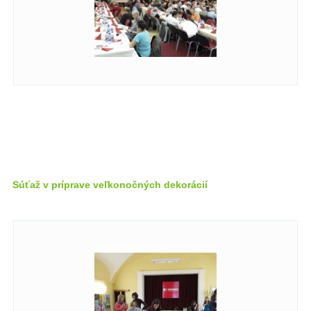
Súťaž v príprave veľkonočných dekorácií