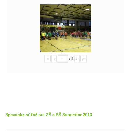
«
‹
z
2
›
»
Spevácka súťaž pre ZŠ a SŠ Superstar 2013