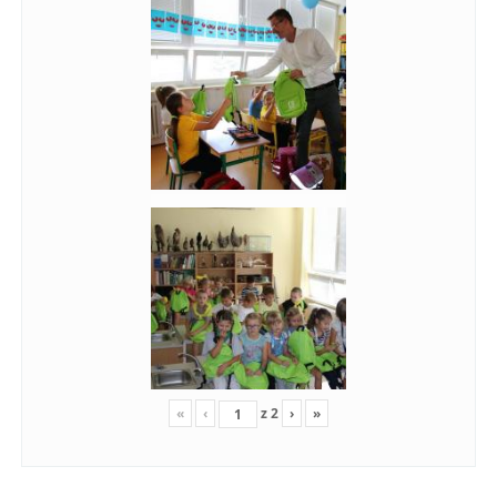
«
‹
z
2
›
»