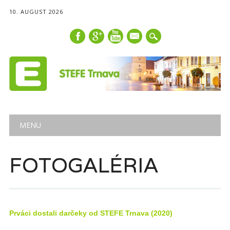
10. AUGUST 2026
mail
Main menu
Skip
MENU
to
content
FOTOGALÉRIA
Prváci dostali darčeky od STEFE Trnava (2020)