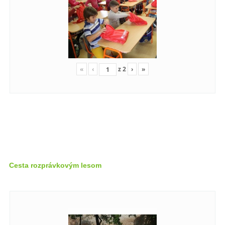
«
‹
z
2
›
»
Cesta rozprávkovým lesom