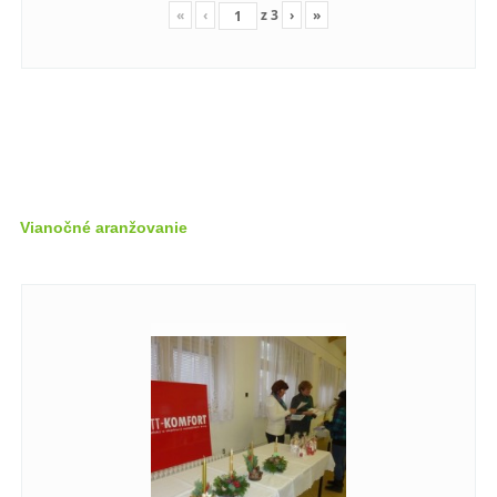
«
‹
z
3
›
»
Vianočné aranžovanie