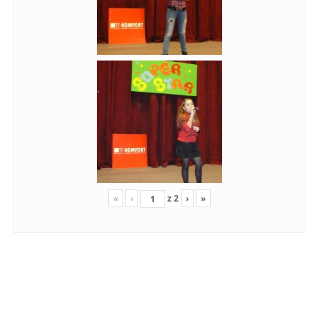
«
‹
z
2
›
»