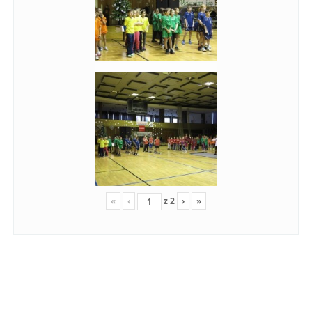
«
‹
z
2
›
»