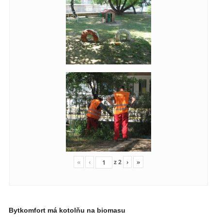
«
‹
z
2
›
»
Bytkomfort má kotolňu na biomasu