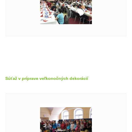
Súťaž v príprave veľkonočných dekorácií