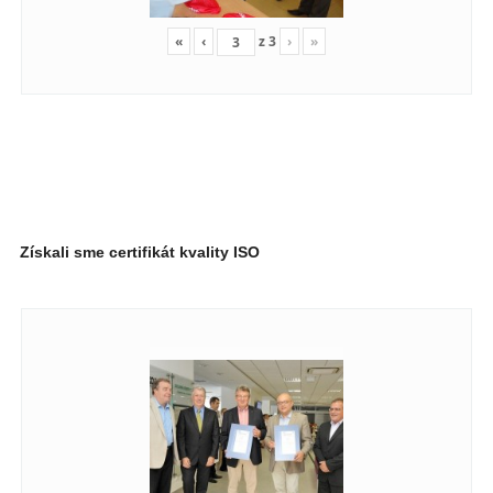
«
‹
z
3
›
»
Získali sme certifikát kvality ISO