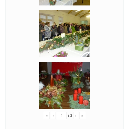
«
‹
z
2
›
»