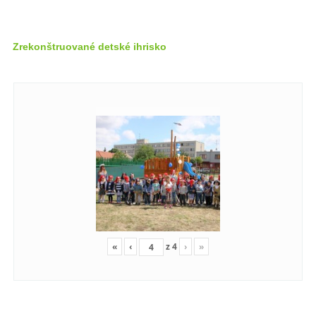
Zrekonštruované detské ihrisko
«
‹
z
4
›
»