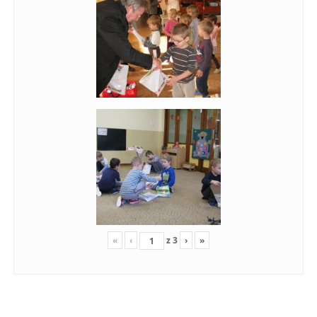
«
‹
z
3
›
»