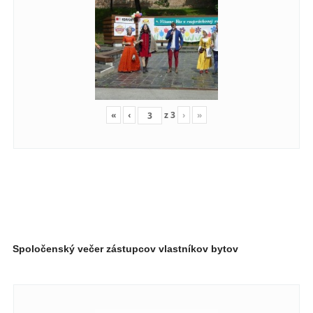
«
‹
z
3
›
»
Spoločenský večer zástupcov vlastníkov bytov