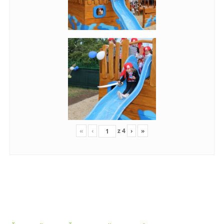
«
‹
z
4
›
»