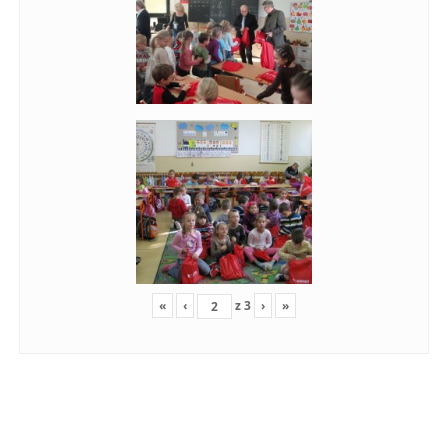
«
‹
z
3
›
»