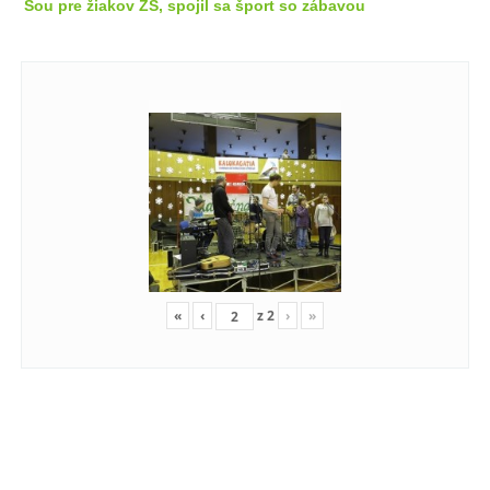
Šou pre žiakov ZŠ, spojil sa šport so zábavou
«
‹
z
2
›
»