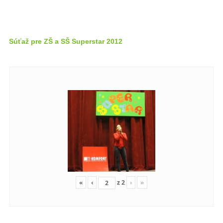
Súťaž pre ZŠ a SŠ Superstar 2012
«
‹
z
2
›
»