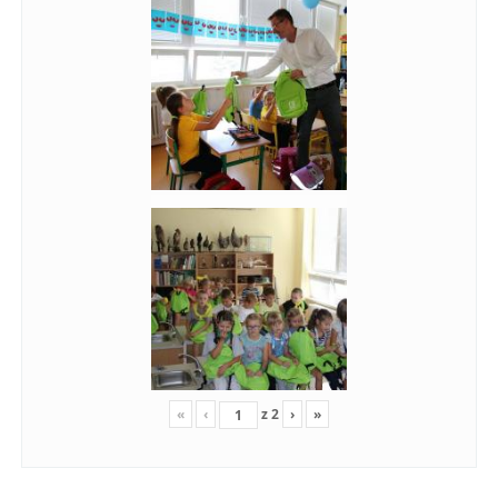
«
‹
z
2
›
»