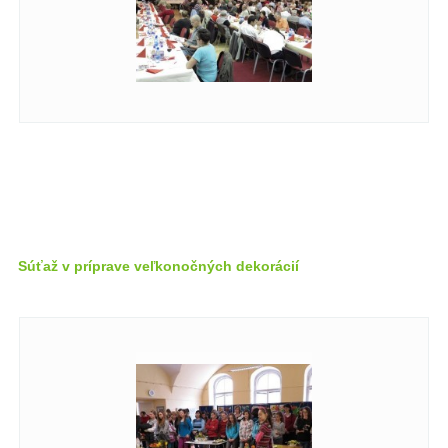
Súťaž v príprave veľkonočných dekorácií