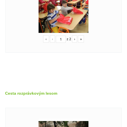
«
‹
z
2
›
»
Cesta rozprávkovým lesom