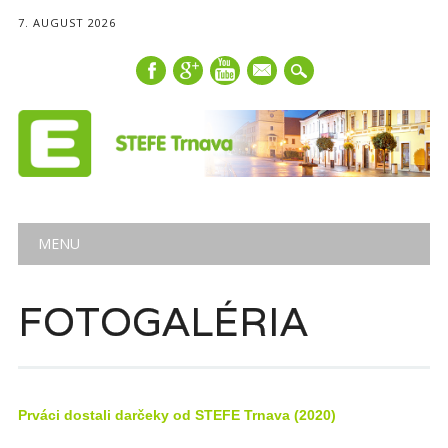
7. AUGUST 2026
mail
Main menu
Skip
MENU
to
content
FOTOGALÉRIA
Prváci dostali darčeky od STEFE Trnava (2020)