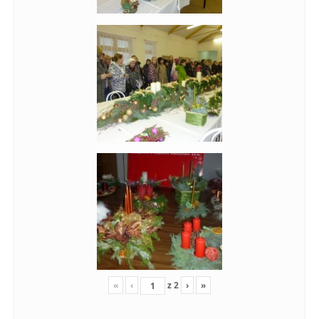
«
‹
z
2
›
»