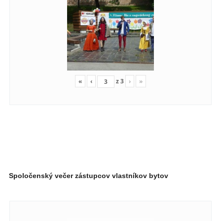
«
‹
z
3
›
»
Spoločenský večer zástupcov vlastníkov bytov