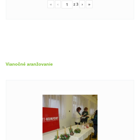
«
‹
z
3
›
»
Vianočné aranžovanie