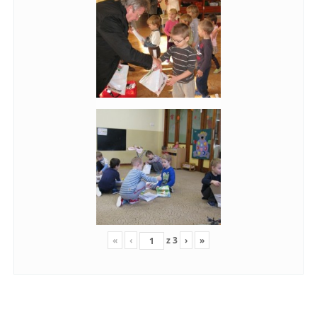
«
‹
z
3
›
»