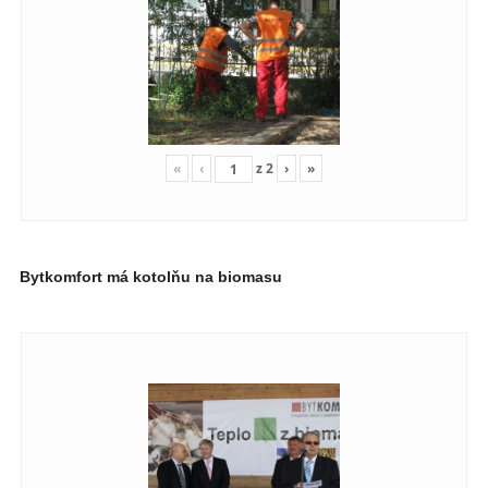
«
‹
z
2
›
»
Bytkomfort má kotolňu na biomasu