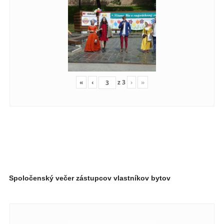
«
‹
z
3
›
»
Spoločenský večer zástupcov vlastníkov bytov