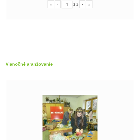
«
‹
z
3
›
»
Vianočné aranžovanie