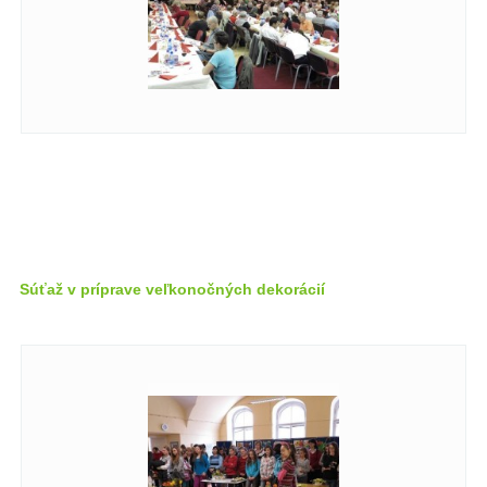
Súťaž v príprave veľkonočných dekorácií