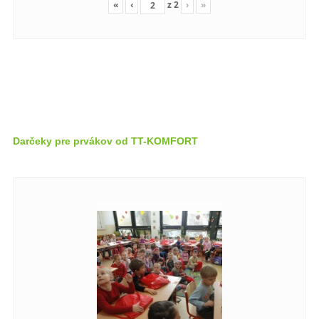
«
‹
z
2
›
»
Darčeky pre prvákov od TT-KOMFORT