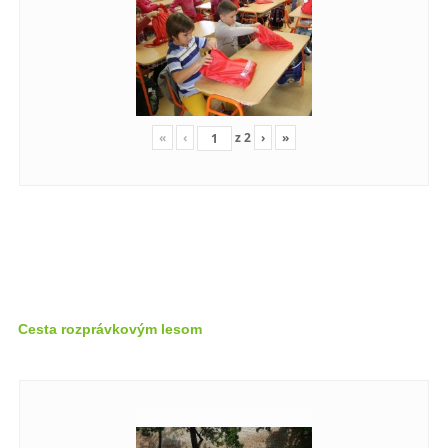
«
‹
z
2
›
»
Cesta rozprávkovým lesom