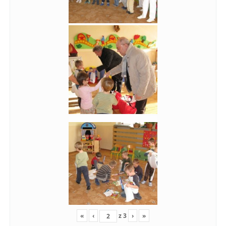
«
‹
z
3
›
»