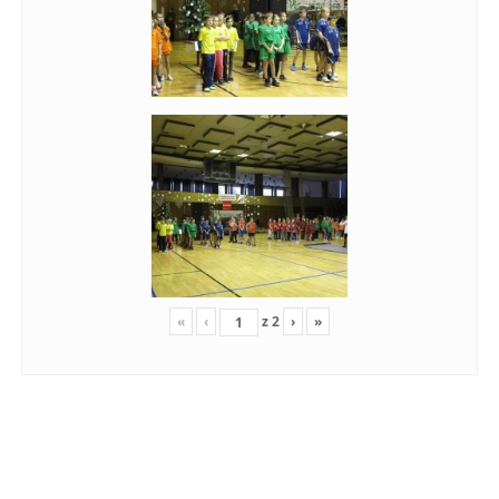
«
‹
z
2
›
»