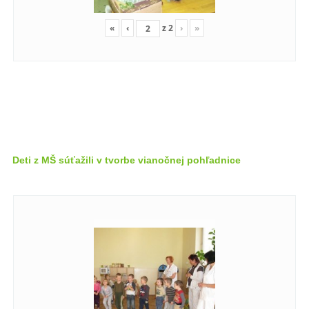
«
‹
z
2
›
»
Deti z MŠ súťažili v tvorbe vianočnej pohľadnice