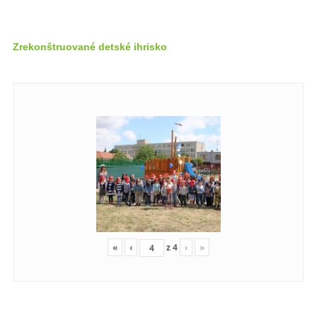
Zrekonštruované detské ihrisko
«
‹
z
4
›
»