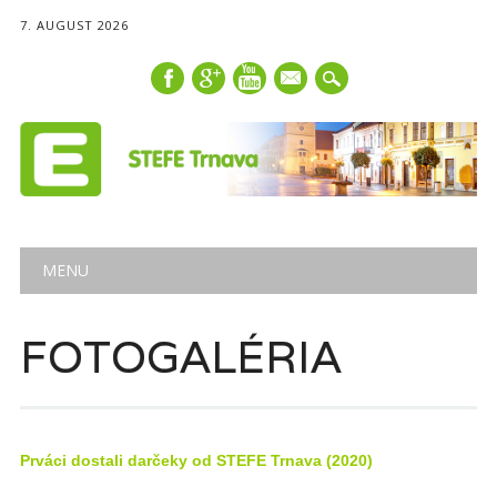
7. AUGUST 2026
mail
Main menu
Skip
MENU
to
content
FOTOGALÉRIA
Prváci dostali darčeky od STEFE Trnava (2020)