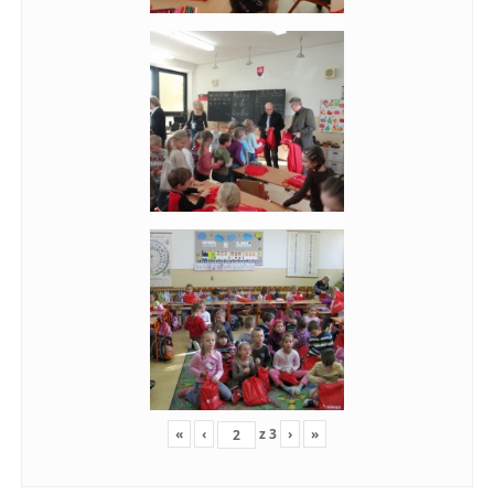
«
‹
z
3
›
»