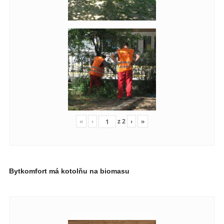
«
‹
z
2
›
»
Bytkomfort má kotolňu na biomasu