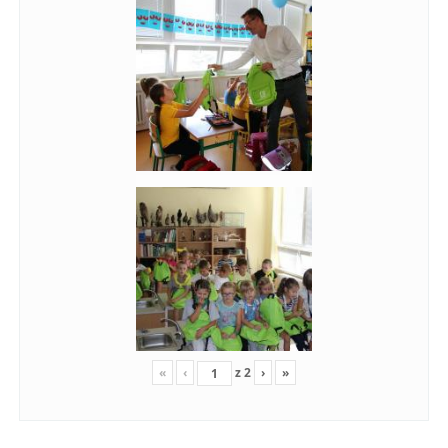
«
‹
z
2
›
»