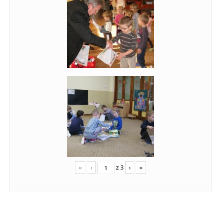
«
‹
z
3
›
»