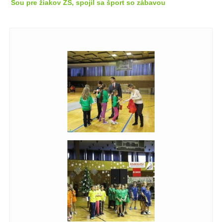
Šou pre žiakov ZŠ, spojil sa šport so zábavou