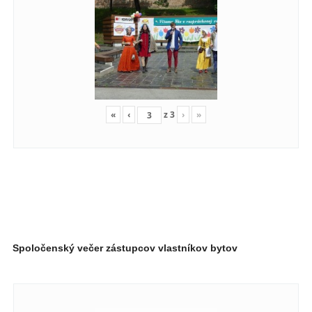
«
‹
z
3
›
»
Spoločenský večer zástupcov vlastníkov bytov