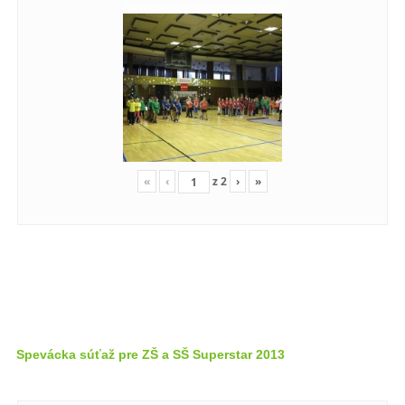
«
‹
z
2
›
»
Spevácka súťaž pre ZŠ a SŠ Superstar 2013