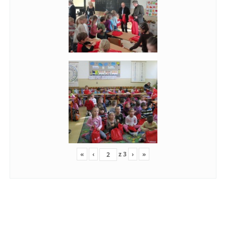
«
‹
z
3
›
»