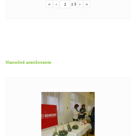
«
‹
z
3
›
»
Vianočné aranžovanie