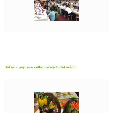
Súťaž v príprave veľkonočných dekorácií