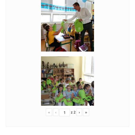
«
‹
z
2
›
»