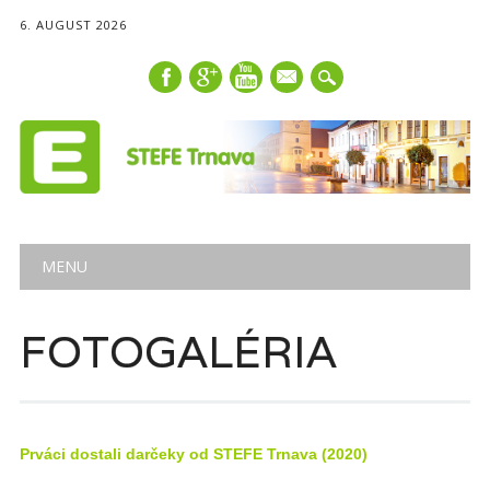
6. AUGUST 2026
mail
Main menu
Skip
MENU
to
content
FOTOGALÉRIA
Prváci dostali darčeky od STEFE Trnava (2020)