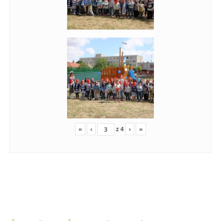
«
‹
z
4
›
»