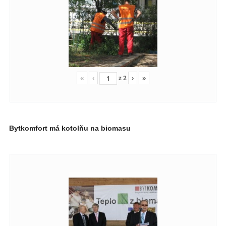
«
‹
z
2
›
»
Bytkomfort má kotolňu na biomasu