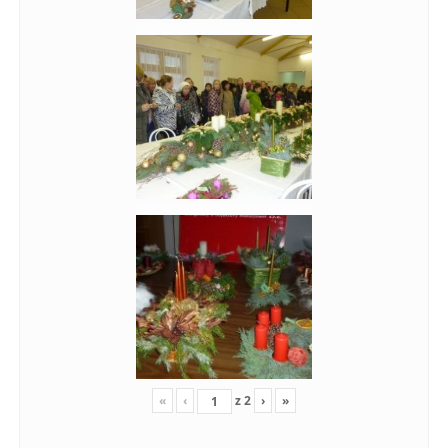
«
‹
z
2
›
»