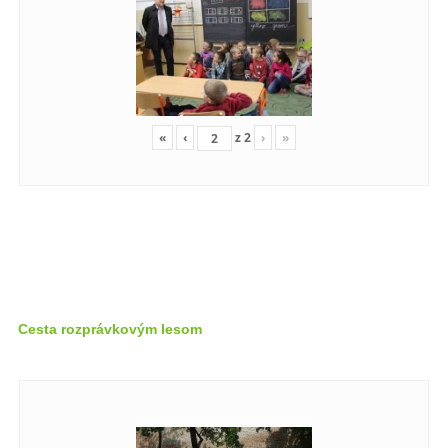
«
‹
z
2
›
»
Cesta rozprávkovým lesom