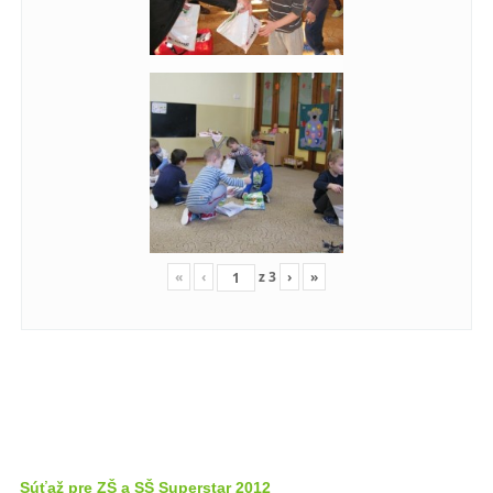
«
‹
z
3
›
»
Súťaž pre ZŠ a SŠ Superstar 2012