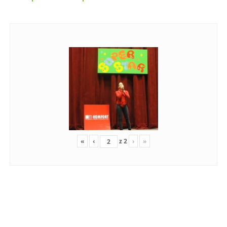
«
‹
z
2
›
»