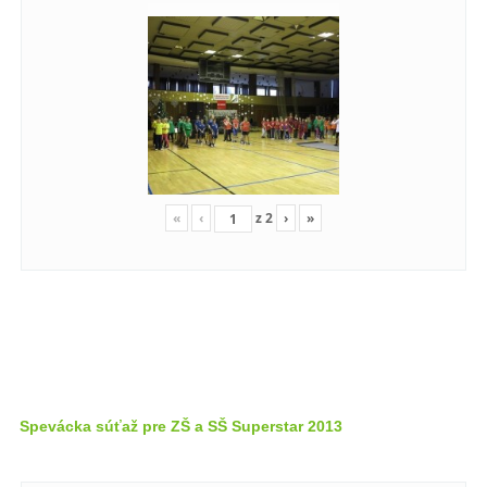
«
‹
z
2
›
»
Spevácka súťaž pre ZŠ a SŠ Superstar 2013