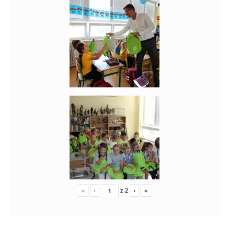
«
‹
z
2
›
»