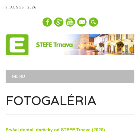
9. AUGUST 2026
mail
Main menu
Skip
MENU
to
content
FOTOGALÉRIA
Prváci dostali darčeky od STEFE Trnava (2020)