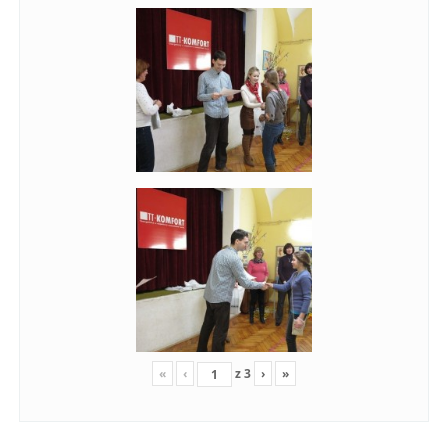
«
‹
z
3
›
»