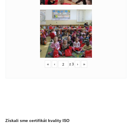
«
‹
z
3
›
»
Získali sme certifikát kvality ISO