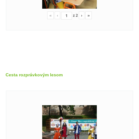
«
‹
z
2
›
»
Cesta rozprávkovým lesom