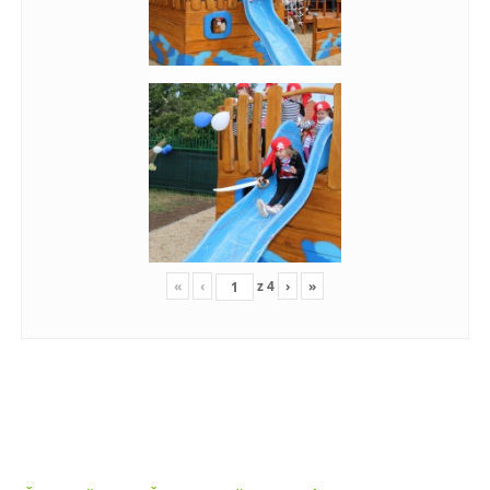
«
‹
z
4
›
»