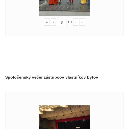
«
‹
z
3
›
»
Spoločenský večer zástupcov vlastníkov bytov