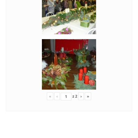
«
‹
z
2
›
»