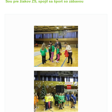
Šou pre žiakov ZŠ, spojil sa šport so zábavou