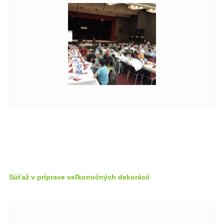
Súťaž v príprave veľkonočných dekorácií