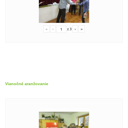
«
‹
z
3
›
»
Vianočné aranžovanie