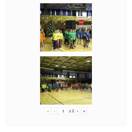
«
‹
z
2
›
»