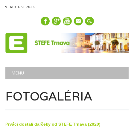
9. AUGUST 2026
mail
Main menu
Skip
MENU
to
content
FOTOGALÉRIA
Prváci dostali darčeky od STEFE Trnava (2020)