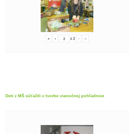
«
‹
z
2
›
»
Deti z MŠ súťažili v tvorbe vianočnej pohľadnice