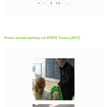
«
‹
z
2
›
»
Prváci dostali darčeky od STEFE Trnava (2017)