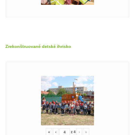
Zrekonštruované detské ihrisko
«
‹
z
4
›
»