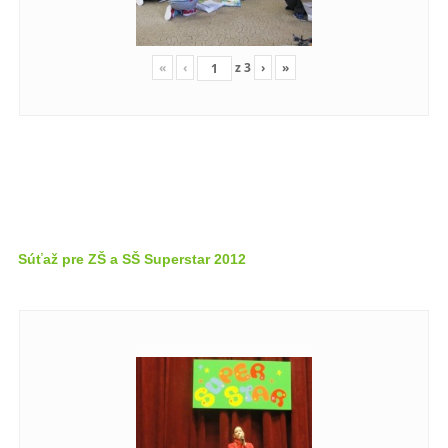
«
‹
z
3
›
»
Súťaž pre ZŠ a SŠ Superstar 2012