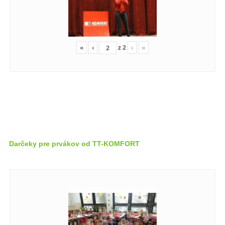
«
‹
z
2
›
»
Darčeky pre prvákov od TT-KOMFORT