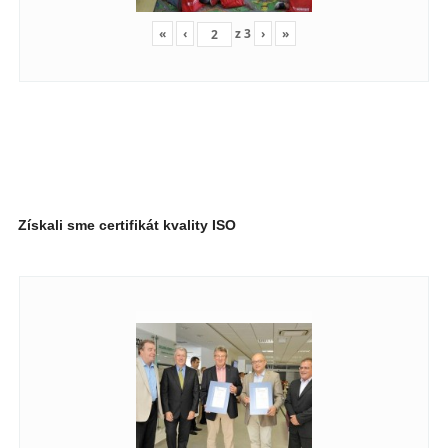
«
‹
z
3
›
»
Získali sme certifikát kvality ISO