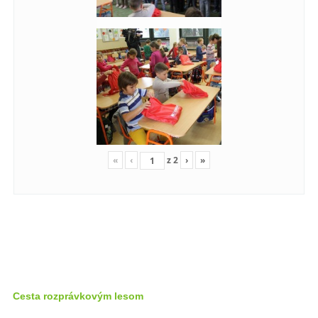
«
‹
z
2
›
»
Cesta rozprávkovým lesom