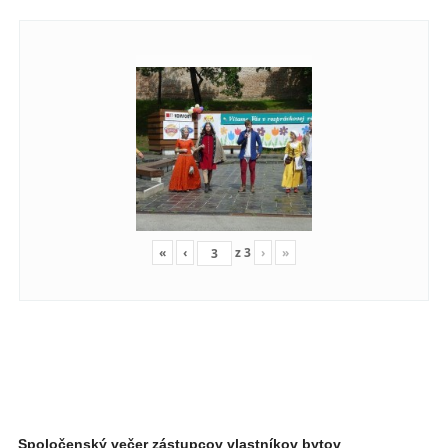
«
‹
z
3
›
»
Spoločenský večer zástupcov vlastníkov bytov