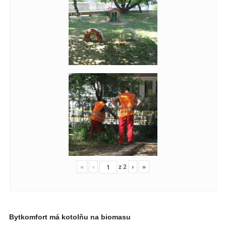
«
‹
z
2
›
»
Bytkomfort má kotolňu na biomasu