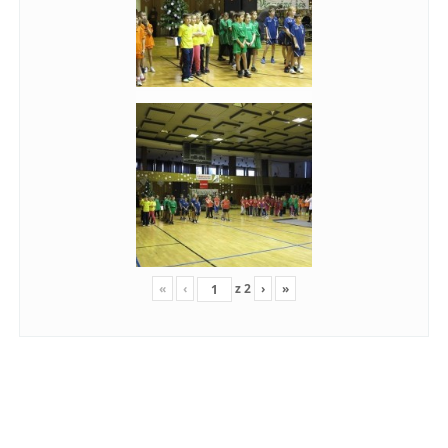
«
‹
z
2
›
»