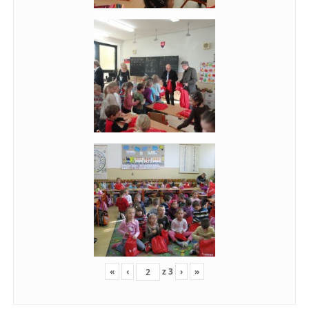
«
‹
z
3
›
»