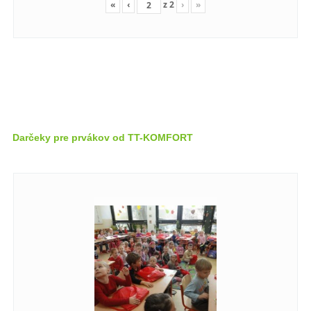
«
‹
z
2
›
»
Darčeky pre prvákov od TT-KOMFORT