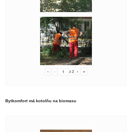
«
‹
z
2
›
»
Bytkomfort má kotolňu na biomasu