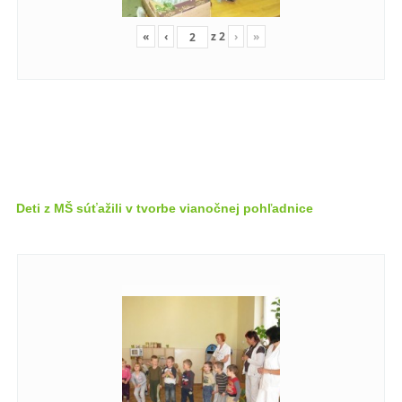
«
‹
z
2
›
»
Deti z MŠ súťažili v tvorbe vianočnej pohľadnice