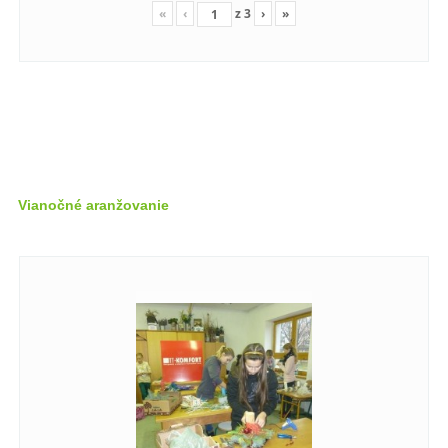
«
‹
z
3
›
»
Vianočné aranžovanie