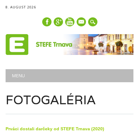
8. AUGUST 2026
mail
Main menu
Skip
MENU
to
content
FOTOGALÉRIA
Prváci dostali darčeky od STEFE Trnava (2020)