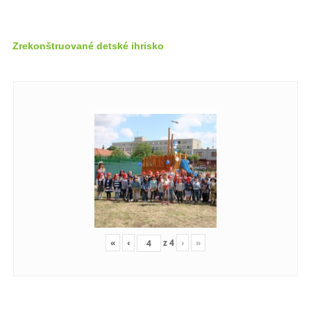
Zrekonštruované detské ihrisko
«
‹
z
4
›
»