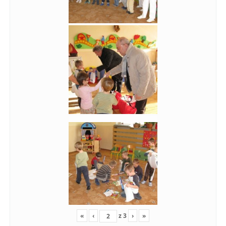
«
‹
z
3
›
»