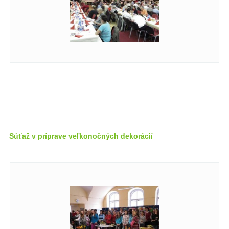
Súťaž v príprave veľkonočných dekorácií