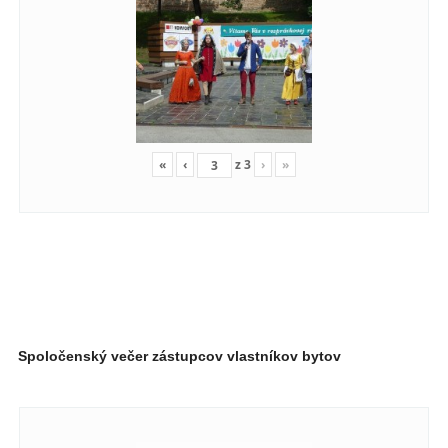
«
‹
z
3
›
»
Spoločenský večer zástupcov vlastníkov bytov