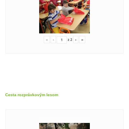
«
‹
z
2
›
»
Cesta rozprávkovým lesom