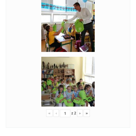
«
‹
z
2
›
»