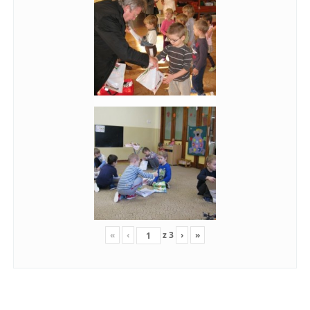
«
‹
z
3
›
»