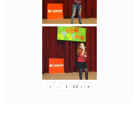
«
‹
z
2
›
»