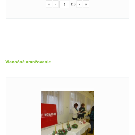
«
‹
z
3
›
»
Vianočné aranžovanie