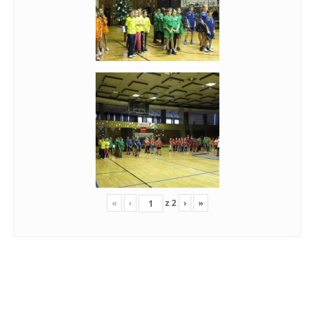
«
‹
z
2
›
»