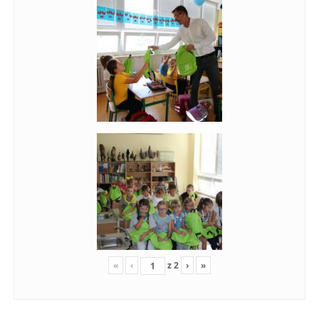
«
‹
z
2
›
»