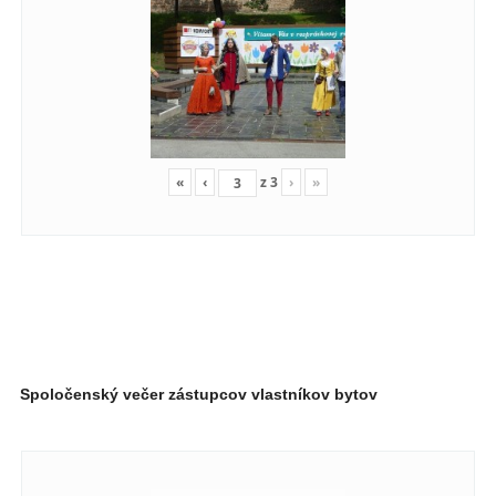
«
‹
z
3
›
»
Spoločenský večer zástupcov vlastníkov bytov