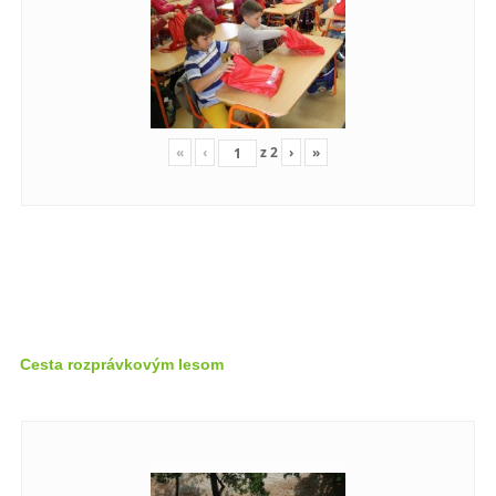
«
‹
z
2
›
»
Cesta rozprávkovým lesom