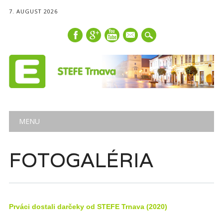
7. AUGUST 2026
mail
Main menu
Skip
MENU
to
content
FOTOGALÉRIA
Prváci dostali darčeky od STEFE Trnava (2020)