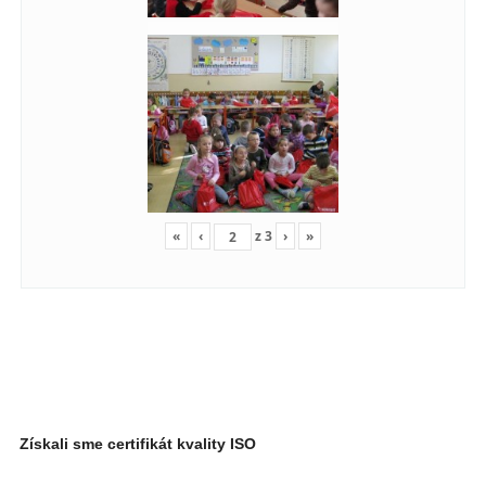
«
‹
z
3
›
»
Získali sme certifikát kvality ISO