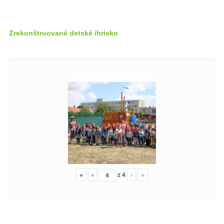
Zrekonštruované detské ihrisko
«
‹
z
4
›
»