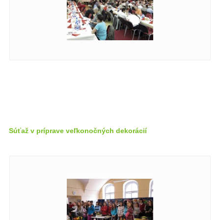
Súťaž v príprave veľkonočných dekorácií