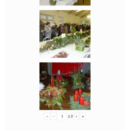
«
‹
z
2
›
»