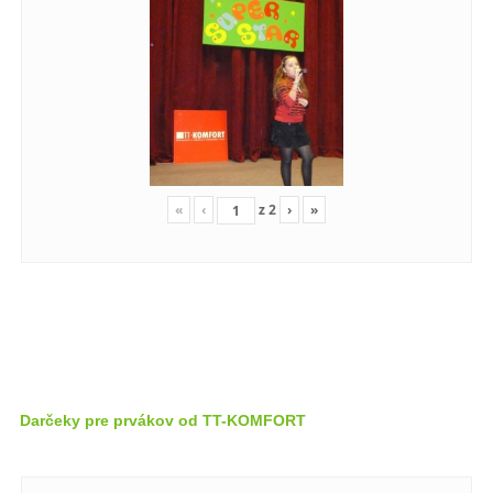
«
‹
z
2
›
»
Darčeky pre prvákov od TT-KOMFORT