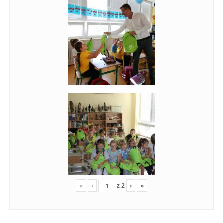
«
‹
z
2
›
»