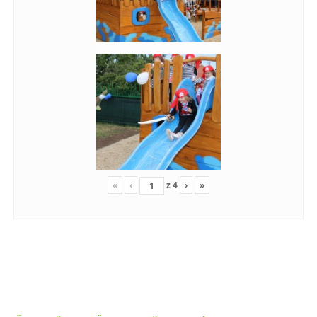
«
‹
z
4
›
»