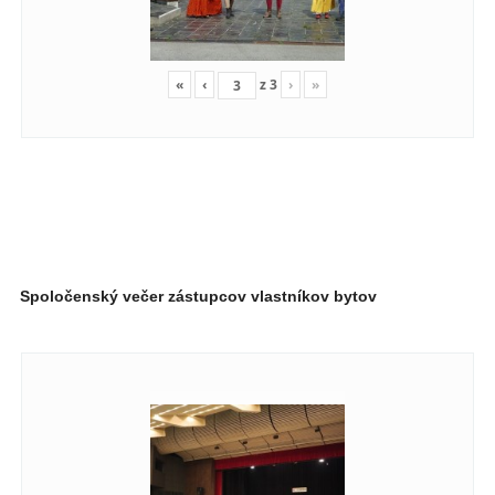
«
‹
z
3
›
»
Spoločenský večer zástupcov vlastníkov bytov