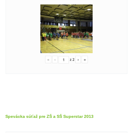
«
‹
z
2
›
»
Spevácka súťaž pre ZŠ a SŠ Superstar 2013