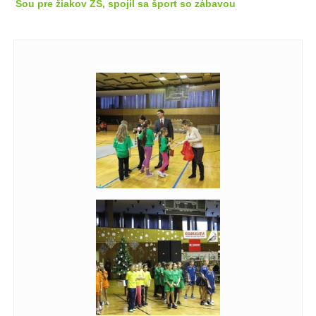
Šou pre žiakov ZŠ, spojil sa šport so zábavou