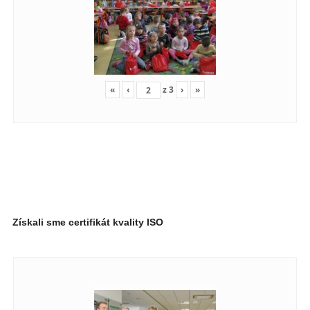
«
‹
z
3
›
»
Získali sme certifikát kvality ISO