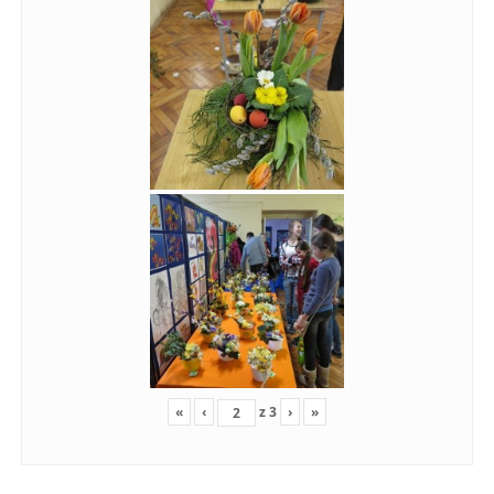
«
‹
z
3
›
»