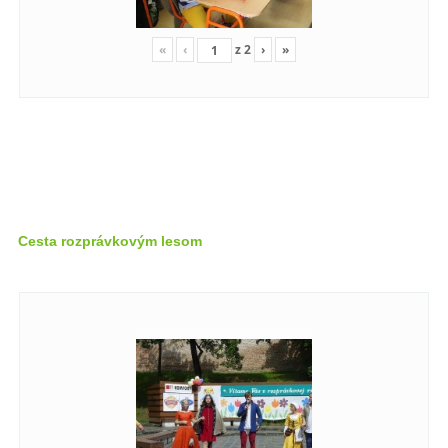
«
‹
z
2
›
»
Cesta rozprávkovým lesom