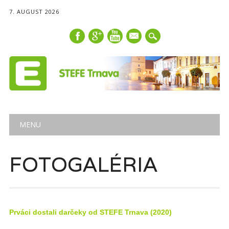
7. AUGUST 2026
mail
Main menu
Skip
MENU
to
content
FOTOGALÉRIA
Prváci dostali darčeky od STEFE Trnava (2020)