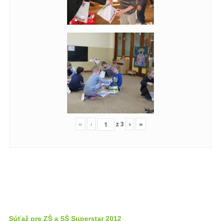
«
‹
z
3
›
»
Súťaž pre ZŠ a SŠ Superstar 2012