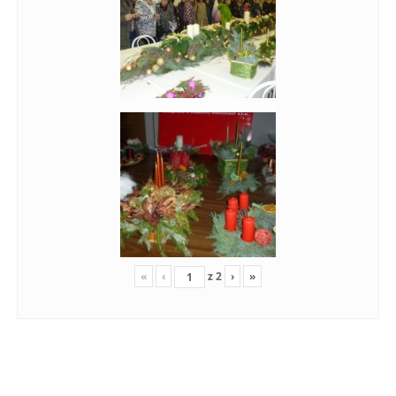
«
‹
z
2
›
»