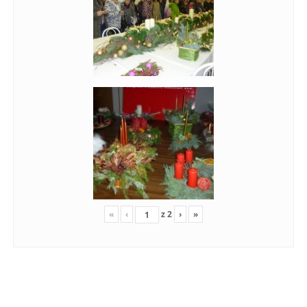
«
‹
z
2
›
»