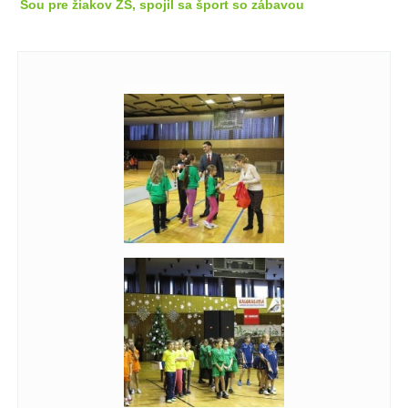
Šou pre žiakov ZŠ, spojil sa šport so zábavou