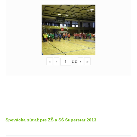
«
‹
z
2
›
»
Spevácka súťaž pre ZŠ a SŠ Superstar 2013