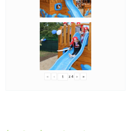
«
‹
z
4
›
»