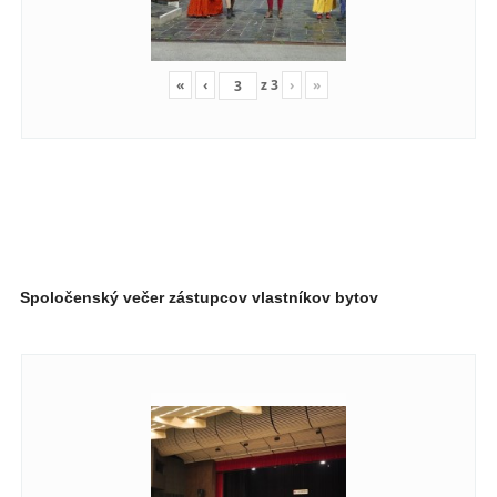
«
‹
z
3
›
»
Spoločenský večer zástupcov vlastníkov bytov