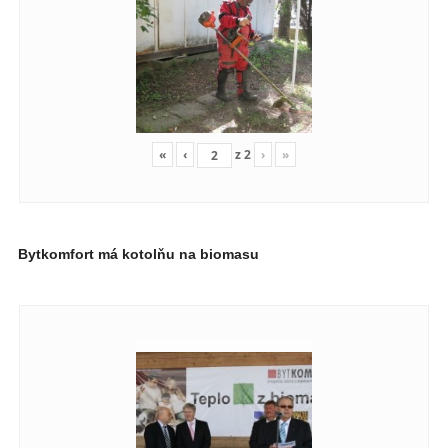
«
‹
z
2
›
»
Bytkomfort má kotolňu na biomasu