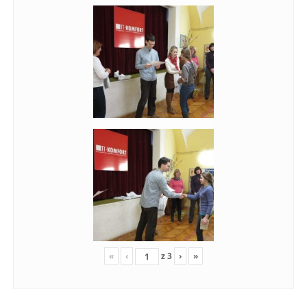
«
‹
z
3
›
»