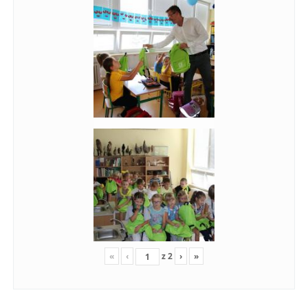
«
‹
z
2
›
»