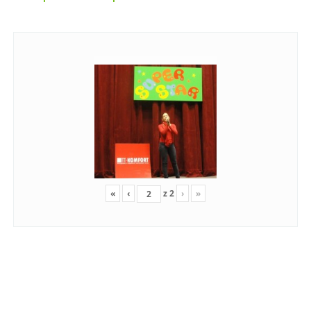
«
‹
z
2
›
»