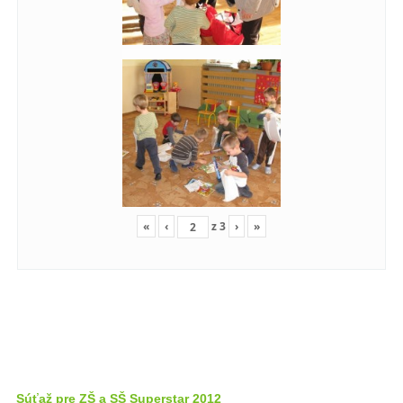
«
‹
z
3
›
»
Súťaž pre ZŠ a SŠ Superstar 2012