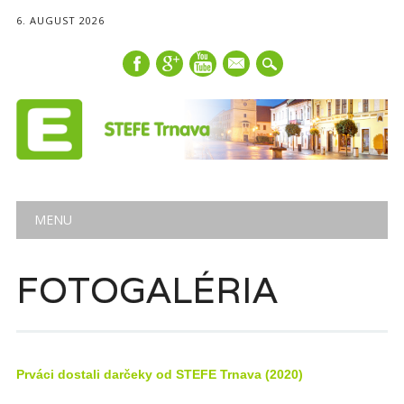
6. AUGUST 2026
mail
Main menu
Skip
MENU
to
content
FOTOGALÉRIA
Prváci dostali darčeky od STEFE Trnava (2020)