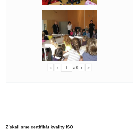
«
‹
z
3
›
»
Získali sme certifikát kvality ISO