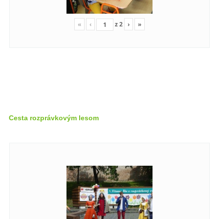
«
‹
z
2
›
»
Cesta rozprávkovým lesom