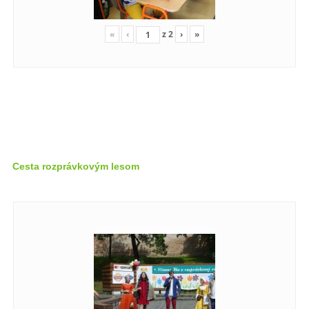
«
‹
z
2
›
»
Cesta rozprávkovým lesom