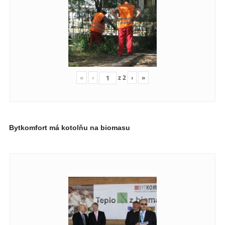
«
‹
z
2
›
»
Bytkomfort má kotolňu na biomasu