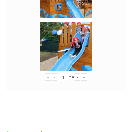
«
‹
z
4
›
»