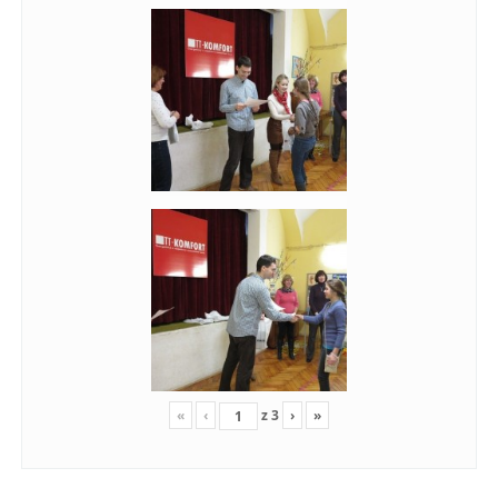
«
‹
z
3
›
»