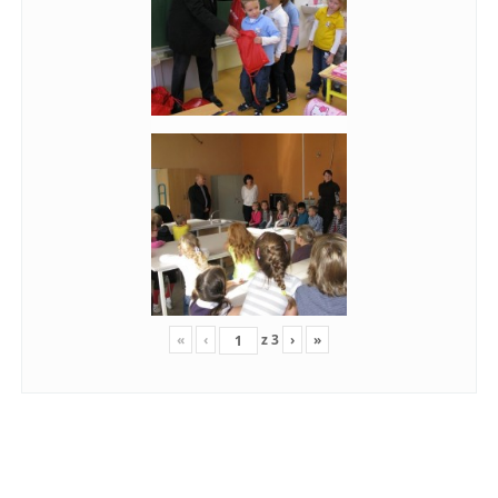
«
‹
z
3
›
»