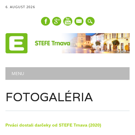
6. AUGUST 2026
mail
Main menu
Skip
MENU
to
content
FOTOGALÉRIA
Prváci dostali darčeky od STEFE Trnava (2020)