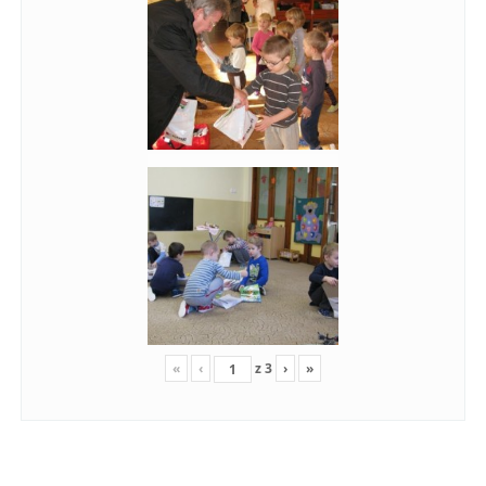
«
‹
z
3
›
»