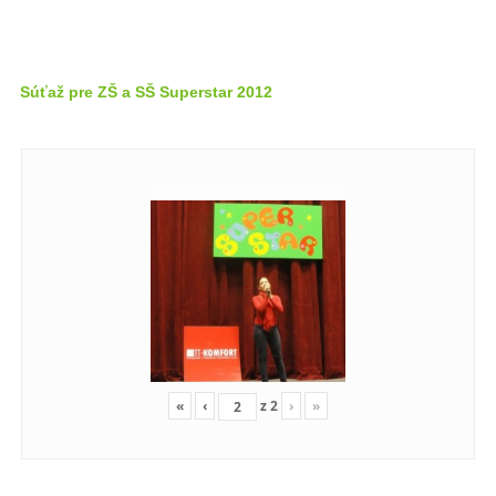
Súťaž pre ZŠ a SŠ Superstar 2012
«
‹
z
2
›
»