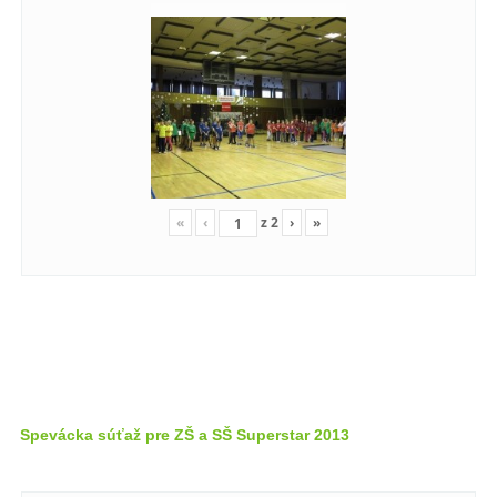
«
‹
z
2
›
»
Spevácka súťaž pre ZŠ a SŠ Superstar 2013