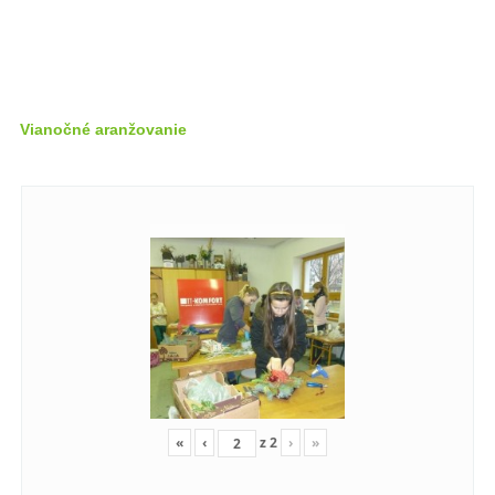
Vianočné aranžovanie
«
‹
z
2
›
»