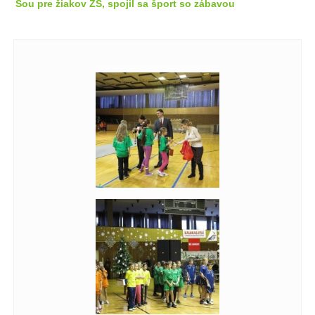
Šou pre žiakov ZŠ, spojil sa šport so zábavou