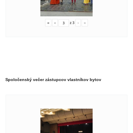
«
‹
z
3
›
»
Spoločenský večer zástupcov vlastníkov bytov