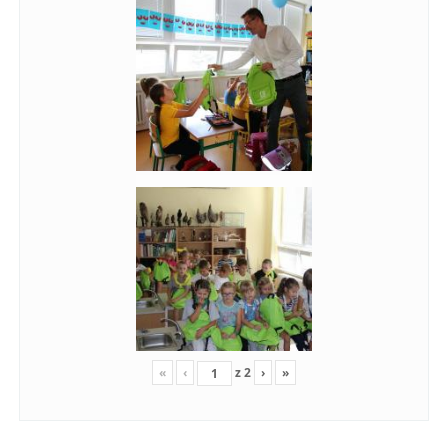
«
‹
z
2
›
»