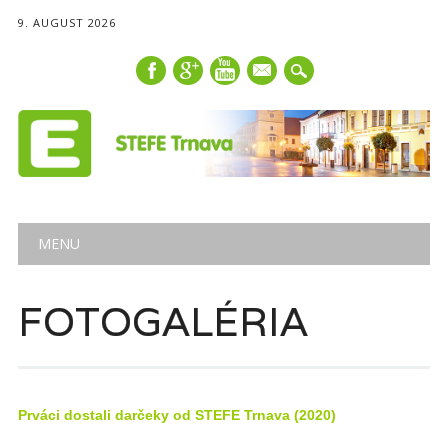
9. AUGUST 2026
mail
Main menu
Skip
MENU
to
content
FOTOGALÉRIA
Prváci dostali darčeky od STEFE Trnava (2020)