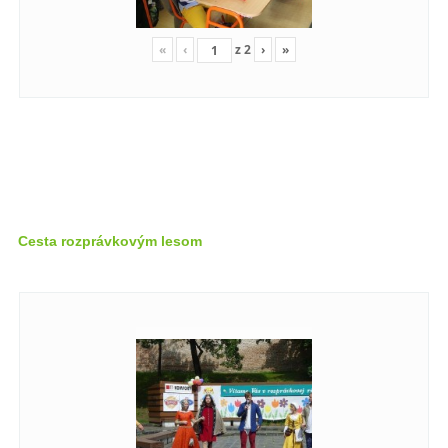
«
‹
z
2
›
»
Cesta rozprávkovým lesom