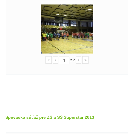
«
‹
z
2
›
»
Spevácka súťaž pre ZŠ a SŠ Superstar 2013