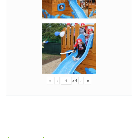
«
‹
z
4
›
»