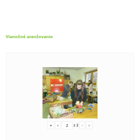
Vianočné aranžovanie
«
‹
z
2
›
»